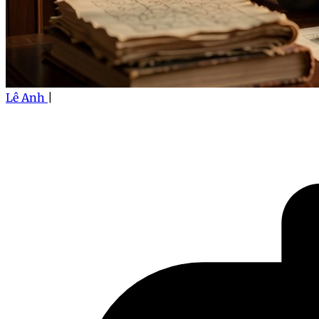
Lê Anh
|