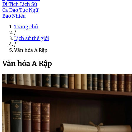
Di Tích Lịch Sử
Ca Dao Tục Ngữ
Bao Nhiêu
Trang chủ
/
Lịch sử thế giới
/
Văn hóa A Rập
Văn hóa A Rập