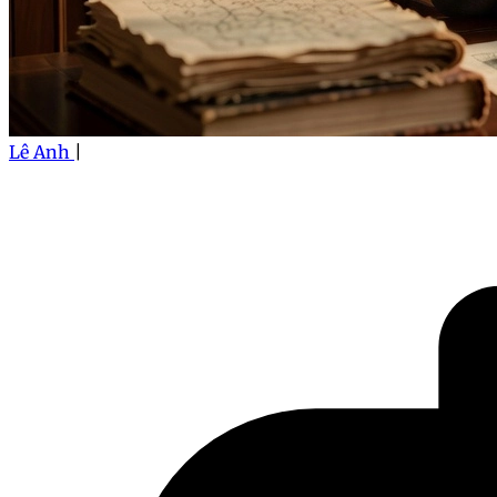
Lê Anh
|