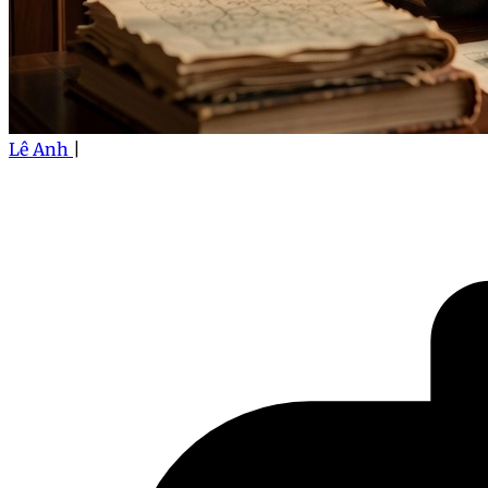
Lê Anh
|