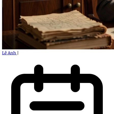
Lê Anh
|