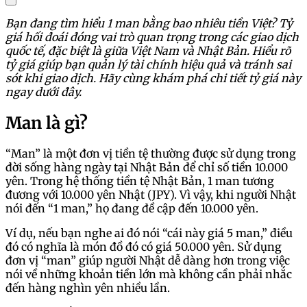
Bạn đang tìm hiểu 1 man bằng bao nhiêu tiền Việt? Tỷ
giá hối đoái đóng vai trò quan trọng trong các giao dịch
quốc tế, đặc biệt là giữa Việt Nam và Nhật Bản. Hiểu rõ
tỷ giá giúp bạn quản lý tài chính hiệu quả và tránh sai
sót khi giao dịch. Hãy cùng khám phá chi tiết tỷ giá này
ngay dưới đây.
Man là gì?
“Man” là một đơn vị tiền tệ thường được sử dụng trong
đời sống hàng ngày tại Nhật Bản để chỉ số tiền 10.000
yên. Trong hệ thống tiền tệ Nhật Bản, 1 man tương
đương với 10.000 yên Nhật (JPY). Vì vậy, khi người Nhật
nói đến “1 man,” họ đang đề cập đến 10.000 yên.
Ví dụ, nếu bạn nghe ai đó nói “cái này giá 5 man,” điều
đó có nghĩa là món đồ đó có giá 50.000 yên. Sử dụng
đơn vị “man” giúp người Nhật dễ dàng hơn trong việc
nói về những khoản tiền lớn mà không cần phải nhắc
đến hàng nghìn yên nhiều lần.