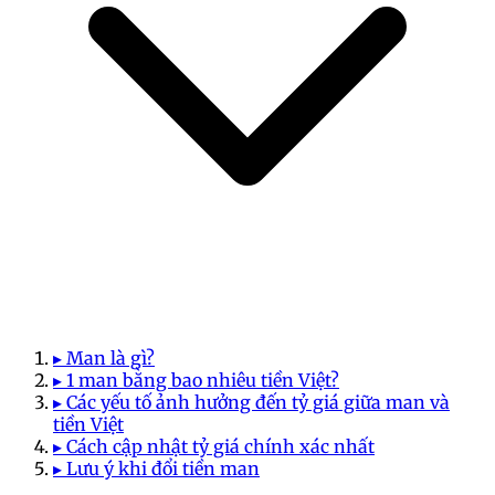
▸ Man là gì?
▸ 1 man bằng bao nhiêu tiền Việt?
▸ Các yếu tố ảnh hưởng đến tỷ giá giữa man và
tiền Việt
▸ Cách cập nhật tỷ giá chính xác nhất
▸ Lưu ý khi đổi tiền man