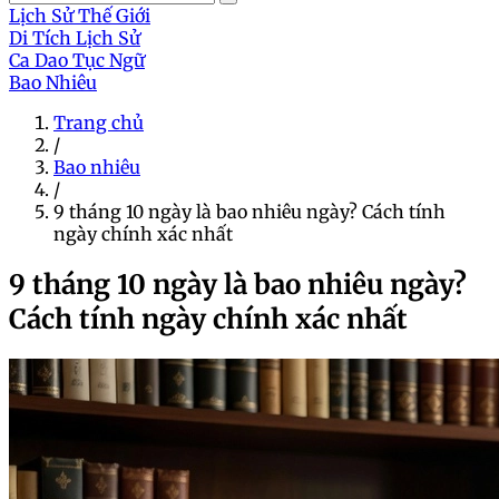
Lịch Sử Thế Giới
Di Tích Lịch Sử
Ca Dao Tục Ngữ
Bao Nhiêu
Trang chủ
/
Bao nhiêu
/
9 tháng 10 ngày là bao nhiêu ngày? Cách tính
ngày chính xác nhất
9 tháng 10 ngày là bao nhiêu ngày?
Cách tính ngày chính xác nhất