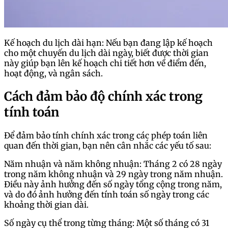
Kế hoạch du lịch dài hạn: Nếu bạn đang lập kế hoạch
cho một chuyến du lịch dài ngày, biết được thời gian
này giúp bạn lên kế hoạch chi tiết hơn về điểm đến,
hoạt động, và ngân sách.
Cách đảm bảo độ chính xác trong
tính toán
Để đảm bảo tính chính xác trong các phép toán liên
quan đến thời gian, bạn nên cân nhắc các yếu tố sau:
Năm nhuận và năm không nhuận: Tháng 2 có 28 ngày
trong năm không nhuận và 29 ngày trong năm nhuận.
Điều này ảnh hưởng đến số ngày tổng cộng trong năm,
và do đó ảnh hưởng đến tính toán số ngày trong các
khoảng thời gian dài.
Số ngày cụ thể trong từng tháng: Một số tháng có 31