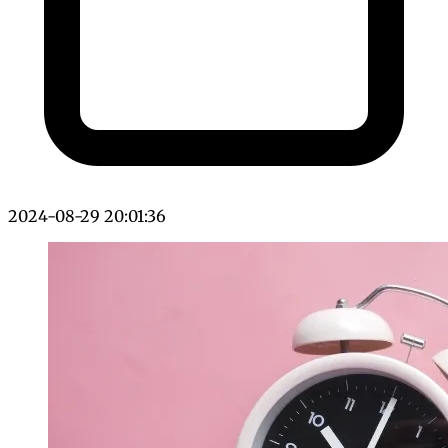
2024-08-29 20:01:36