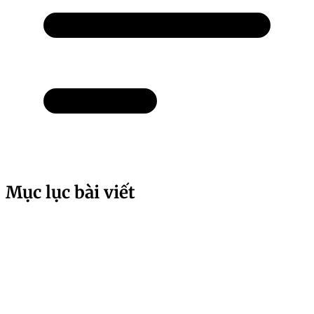
Mục lục bài viết