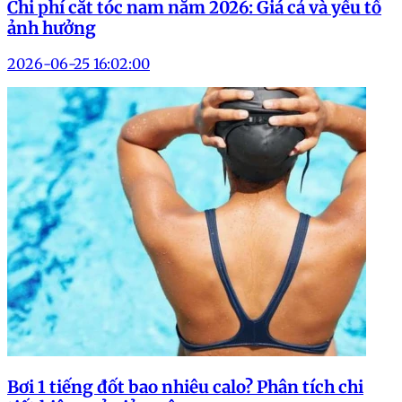
Chi phí cắt tóc nam năm 2026: Giá cả và yếu tố
ảnh hưởng
2026-06-25 16:02:00
Bơi 1 tiếng đốt bao nhiêu calo? Phân tích chi