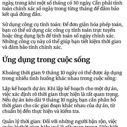
ngày, trong khi một số tháng có 30 ngày. Cần phải tính
toán chính xác số ngày trong từng tháng để đảm bảo
kết quả đúng đắn.
Sử dụng công cụ tính toán: Để đơn giản hóa phép toán,
bạn có thể sử dụng các công cụ tính toán trực tuyến
hoặc ứng dụng lịch để tính toán số ngày chính xác.
Những công cụ này có thể giúp bạn tiết kiệm thời gian
và đảm bảo tính chính xác.
Ứng dụng trong cuộc sống
Khoảng thời gian 9 tháng 10 ngày có thể được áp dụng
trong nhiều tình huống khác nhau trong cuộc sống:
Lập kế hoạch dự án: Khi lập kế hoạch cho một dự án,
việc xác định rõ thời gian thực hiện là rất quan trọng.
Nếu dự án kéo dài 9 tháng 10 ngày, bạn cần phân bổ
thời gian cho các giai đoạn khác nhau của dự án, từ
chuẩn bị đến thực hiện và kiểm tra.
Quản lý thời gian: Đối với những người bận rộn, việc