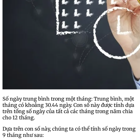
Số ngày trung bình trong một tháng: Trung bình, một
tháng có khoảng 30.44 ngày. Con số này được tính dựa
trên tổng số ngày của tất cả các tháng trong năm chia
cho 12 tháng.
Dựa trên con số này, chúng ta có thể tính số ngày trong
9 tháng như sau: