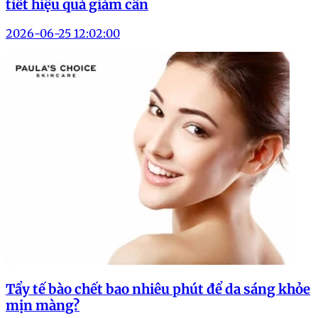
tiết hiệu quả giảm cân
2026-06-25 12:02:00
Tẩy tế bào chết bao nhiêu phút để da sáng khỏe
mịn màng?