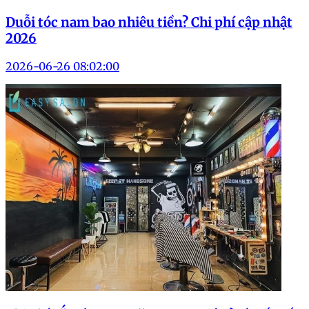
Duỗi tóc nam bao nhiêu tiền? Chi phí cập nhật
2026
2026-06-26 08:02:00