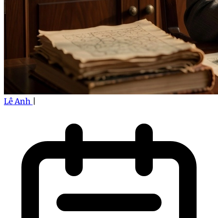
Lê Anh
|