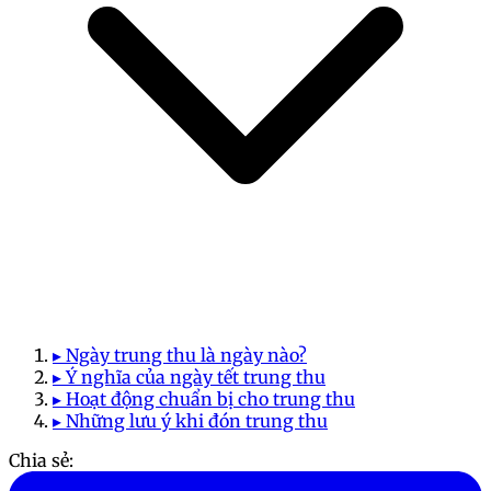
▸ Ngày trung thu là ngày nào?
▸ Ý nghĩa của ngày tết trung thu
▸ Hoạt động chuẩn bị cho trung thu
▸ Những lưu ý khi đón trung thu
Chia sẻ: