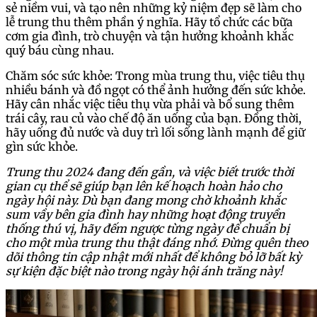
sẻ niềm vui, và tạo nên những kỷ niệm đẹp sẽ làm cho
lễ trung thu thêm phần ý nghĩa. Hãy tổ chức các bữa
cơm gia đình, trò chuyện và tận hưởng khoảnh khắc
quý báu cùng nhau.
Chăm sóc sức khỏe: Trong mùa trung thu, việc tiêu thụ
nhiều bánh và đồ ngọt có thể ảnh hưởng đến sức khỏe.
Hãy cân nhắc việc tiêu thụ vừa phải và bổ sung thêm
trái cây, rau củ vào chế độ ăn uống của bạn. Đồng thời,
hãy uống đủ nước và duy trì lối sống lành mạnh để giữ
gìn sức khỏe.
Trung thu 2024 đang đến gần, và việc biết trước thời
gian cụ thể sẽ giúp bạn lên kế hoạch hoàn hảo cho
ngày hội này. Dù bạn đang mong chờ khoảnh khắc
sum vầy bên gia đình hay những hoạt động truyền
thống thú vị, hãy đếm ngược từng ngày để chuẩn bị
cho một mùa trung thu thật đáng nhớ. Đừng quên theo
dõi thông tin cập nhật mới nhất để không bỏ lỡ bất kỳ
sự kiện đặc biệt nào trong ngày hội ánh trăng này!