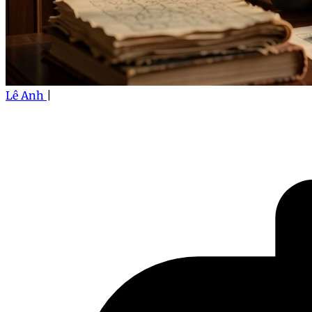
Lê Anh
|