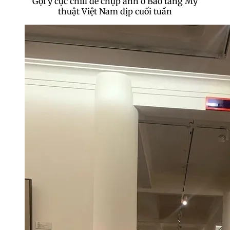
Gợi ý cực chill để chụp ảnh ở Bảo tàng Mỹ
thuật Việt Nam dịp cuối tuần