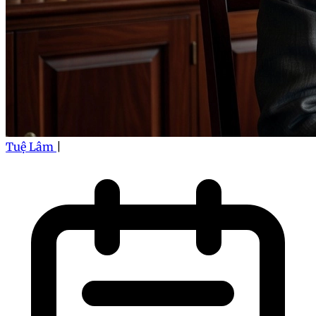
Tuệ Lâm
|