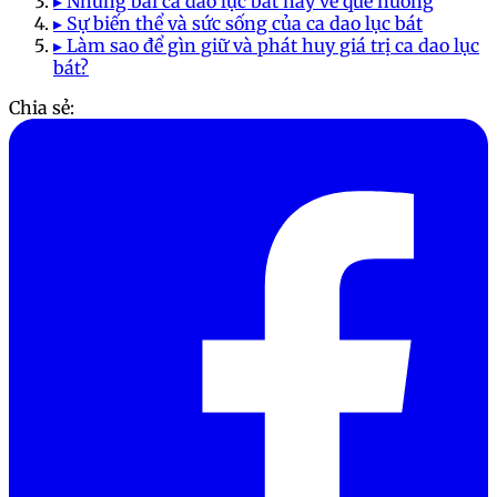
▸ Những bài ca dao lục bát hay về quê hương
▸ Sự biến thể và sức sống của ca dao lục bát
▸ Làm sao để gìn giữ và phát huy giá trị ca dao lục
bát?
Chia sẻ: