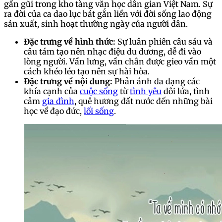
gần gũi trong kho tàng văn học dân gian Việt Nam. Sự
ra đời của ca dao lục bát gắn liền với đời sống lao động
sản xuất, sinh hoạt thường ngày của người dân.
Đặc trưng về hình thức:
Sự luân phiên câu sáu và
câu tám tạo nên nhạc điệu du dương, dễ đi vào
lòng người. Vần lưng, vần chân được gieo vần một
cách khéo léo tạo nên sự hài hòa.
Đặc trưng về nội dung:
Phản ánh đa dạng các
khía cạnh của
cuộc sống
từ
tình yêu
đôi lứa, tình
cảm
gia đình
, quê hương đất nước đến những bài
học về đạo đức,
lối sống
.