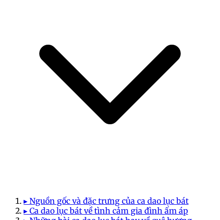
▸ Nguồn gốc và đặc trưng của ca dao lục bát
▸ Ca dao lục bát về tình cảm gia đình ấm áp