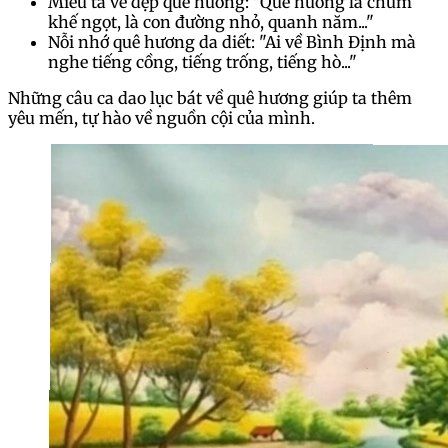
Miêu tả vẻ đẹp quê hương: "Quê hương là chùm
khế ngọt, là con đường nhỏ, quanh năm..."
Nỗi nhớ quê hương da diết: "Ai về Bình Định mà
nghe tiếng cồng, tiếng trống, tiếng hò..."
Những câu ca dao lục bát về quê hương giúp ta thêm
yêu mến, tự hào về nguồn cội của mình.