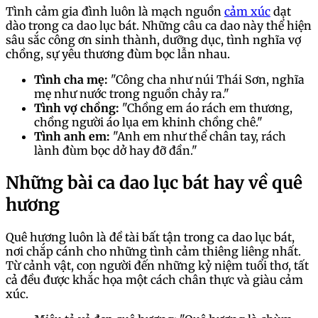
Tình cảm gia đình luôn là mạch nguồn
cảm xúc
dạt
dào trong ca dao lục bát. Những câu ca dao này thể hiện
sâu sắc công ơn sinh thành, dưỡng dục, tình nghĩa vợ
chồng, sự yêu thương đùm bọc lẫn nhau.
Tình cha mẹ:
"Công cha như núi Thái Sơn, nghĩa
mẹ như nước trong nguồn chảy ra."
Tình vợ chồng:
"Chồng em áo rách em thương,
chồng người áo lụa em khinh chồng chê."
Tình anh em:
"Anh em như thể chân tay, rách
lành đùm bọc dở hay đỡ đần."
Những bài ca dao lục bát hay về quê
hương
Quê hương luôn là đề tài bất tận trong ca dao lục bát,
nơi chắp cánh cho những tình cảm thiêng liêng nhất.
Từ cảnh vật, con người đến những kỷ niệm tuổi thơ, tất
cả đều được khắc họa một cách chân thực và giàu cảm
xúc.