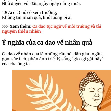
Nhờ duyên với đất, ngày ngày nắng mưa.
10/ Ai ơi! Chớ có xem thường,
Không tin nhân quả, khó lường bi ai.
>>> Xem thêm:
Ca dao tục ngữ về môi trường và tài
nguyên thiên nhiên
Ý nghĩa của ca dao về nhân quả
Ca dao về nhân quả là những câu nói dân gian ngắn
gọn, súc tích, phản ánh triết lý sống “gieo gì gặt nấy”
của cha ông ta.