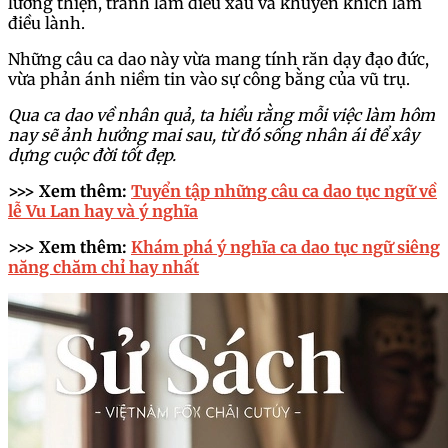
lương thiện, tránh làm điều xấu và khuyến khích làm
điều lành.
Những câu ca dao này vừa mang tính răn dạy đạo đức,
vừa phản ánh niềm tin vào sự công bằng của vũ trụ.
Qua ca dao về nhân quả, ta hiểu rằng mỗi việc làm hôm
nay sẽ ảnh hưởng mai sau, từ đó sống nhân ái để xây
dựng cuộc đời tốt đẹp.
>>> Xem thêm:
Tuyển tập những câu ca dao tục ngữ về
lễ Vu Lan hay và ý nghĩa
>>> Xem thêm:
Khám phá ý nghĩa ca dao tục ngữ siêng
năng chăm chỉ hay nhất