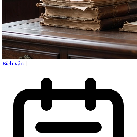
Bích Vân
|