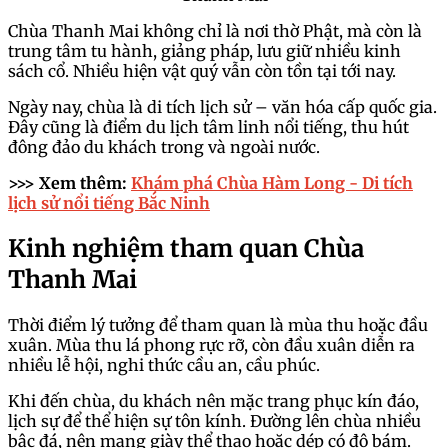
Chùa Thanh Mai không chỉ là nơi thờ Phật, mà còn là
trung tâm tu hành, giảng pháp, lưu giữ nhiều kinh
sách cổ. Nhiều hiện vật quý vẫn còn tồn tại tới nay.
Ngày nay, chùa là di tích lịch sử – văn hóa cấp quốc gia.
Đây cũng là điểm du lịch tâm linh nổi tiếng, thu hút
đông đảo du khách trong và ngoài nước.
>>> Xem thêm:
Khám phá Chùa Hàm Long - Di tích
lịch sử nổi tiếng Bắc Ninh
Kinh nghiệm tham quan Chùa
Thanh Mai
Thời điểm lý tưởng để tham quan là mùa thu hoặc đầu
xuân. Mùa thu lá phong rực rỡ, còn đầu xuân diễn ra
nhiều lễ hội, nghi thức cầu an, cầu phúc.
Khi đến chùa, du khách nên mặc trang phục kín đáo,
lịch sự để thể hiện sự tôn kính. Đường lên chùa nhiều
bậc đá, nên mang giày thể thao hoặc dép có độ bám.