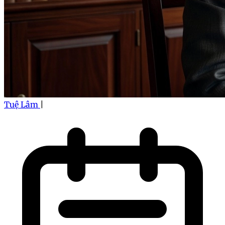
Tuệ Lâm
|