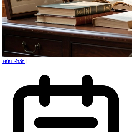
Hữu Phát
|