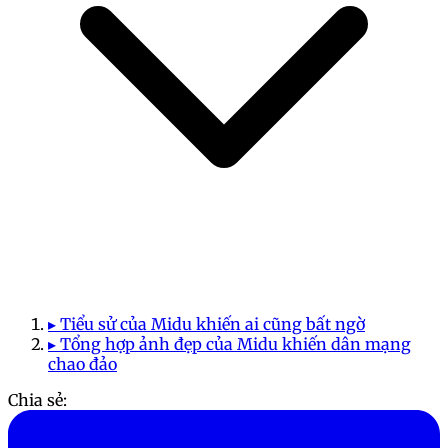
▸ Tiểu sử của Midu khiến ai cũng bất ngờ
▸ Tổng hợp ảnh đẹp của Midu khiến dân mạng
chao đảo
Chia sẻ: