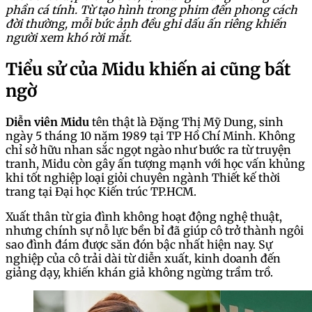
phần cá tính. Từ tạo hình trong phim đến phong cách
đời thường, mỗi bức ảnh đều ghi dấu ấn riêng khiến
người xem khó rời mắt.
Tiểu sử của Midu khiến ai cũng bất
ngờ
Diễn viên Midu
tên thật là Đặng Thị Mỹ Dung, sinh
ngày 5 tháng 10 năm 1989 tại TP Hồ Chí Minh. Không
chỉ sở hữu nhan sắc ngọt ngào như bước ra từ truyện
tranh, Midu còn gây ấn tượng mạnh với học vấn khủng
khi tốt nghiệp loại giỏi chuyên ngành Thiết kế thời
trang tại Đại học Kiến trúc TP.HCM.
Xuất thân từ gia đình không hoạt động nghệ thuật,
nhưng chính sự nỗ lực bền bỉ đã giúp cô trở thành ngôi
sao đình đám được săn đón bậc nhất hiện nay. Sự
nghiệp của cô trải dài từ diễn xuất, kinh doanh đến
giảng dạy, khiến khán giả không ngừng trầm trồ.