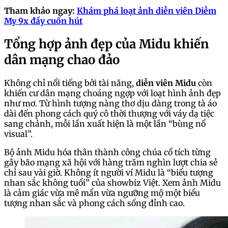
Tham khảo ngay:
Khám phá loạt ảnh diễn viên Diễm
My 9x đầy cuốn hút
Tổng hợp ảnh đẹp của Midu khiến
dân mạng chao đảo
Không chỉ nổi tiếng bởi tài năng,
diễn viên Midu
còn
khiến cư dân mạng choáng ngợp với loạt hình ảnh đẹp
như mơ. Từ hình tượng nàng thơ dịu dàng trong tà áo
dài đến phong cách quý cô thời thượng với váy dạ tiệc
sang chảnh, mỗi lần xuất hiện là một lần “bùng nổ
visual”.
Bộ ảnh Midu hóa thân thành công chúa cổ tích từng
gây bão mạng xã hội với hàng trăm nghìn lượt chia sẻ
chỉ sau vài giờ. Không ít người ví Midu là “biểu tượng
nhan sắc không tuổi” của showbiz Việt. Xem ảnh Midu
là cảm giác vừa mê mẩn vừa ngưỡng mộ một biểu
tượng nhan sắc và phong cách sống đỉnh cao.