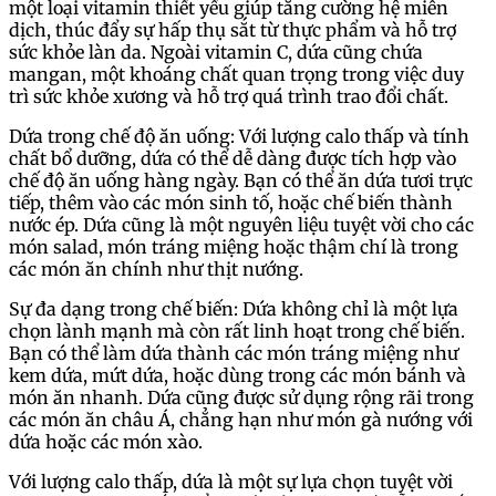
một loại vitamin thiết yếu giúp tăng cường hệ miễn
dịch, thúc đẩy sự hấp thụ sắt từ thực phẩm và hỗ trợ
sức khỏe làn da. Ngoài vitamin C, dứa cũng chứa
mangan, một khoáng chất quan trọng trong việc duy
trì sức khỏe xương và hỗ trợ quá trình trao đổi chất.
Dứa trong chế độ ăn uống: Với lượng calo thấp và tính
chất bổ dưỡng, dứa có thể dễ dàng được tích hợp vào
chế độ ăn uống hàng ngày. Bạn có thể ăn dứa tươi trực
tiếp, thêm vào các món sinh tố, hoặc chế biến thành
nước ép. Dứa cũng là một nguyên liệu tuyệt vời cho các
món salad, món tráng miệng hoặc thậm chí là trong
các món ăn chính như thịt nướng.
Sự đa dạng trong chế biến: Dứa không chỉ là một lựa
chọn lành mạnh mà còn rất linh hoạt trong chế biến.
Bạn có thể làm dứa thành các món tráng miệng như
kem dứa, mứt dứa, hoặc dùng trong các món bánh và
món ăn nhanh. Dứa cũng được sử dụng rộng rãi trong
các món ăn châu Á, chẳng hạn như món gà nướng với
dứa hoặc các món xào.
Với lượng calo thấp, dứa là một sự lựa chọn tuyệt vời