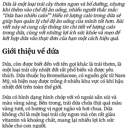
Dứa là một loại trái cây thơm ngon và bổ dưỡng, nhưng
khi thêm vào chế độ ăn uống, nhiều người thắc mắc:
“Dứa bao nhiêu calo?” Hiểu rõ lượng calo trong dứa sẽ
giúp bạn quản lý chế độ ăn uống của mình tốt hơn. Bài
viết này sẽ cung cấp thông tin chi tiết về lượng calo
trong dứa, cùng với những lợi ích sức khỏe và mẹo để
kết hợp dứa vào thực đơn của bạn một cách hiệu quả.
Giới thiệu về dứa
Dứa, còn được biết đến với tên gọi khác là trái thơm, là
một loại trái cây nhiệt đới rất phổ biến và được yêu
thích. Dứa thuộc họ Bromeliaceae, có nguồn gốc từ Nam
Mỹ, và hiện nay được trồng ở nhiều khu vực có khí hậu
nhiệt đới trên toàn thế giới.
Dứa có hình dạng hình chóp với vỏ ngoài sần sùi và
màu vàng sáng. Bên trong, trái dứa chứa thịt quả màu
vàng tươi, có hương vị ngọt ngào và hơi chua. Dứa
không chỉ là một loại trái cây ngon mà còn rất giàu
vitamin và khoáng chất, mang lại nhiều lợi ích sức
khỏe cho con người.