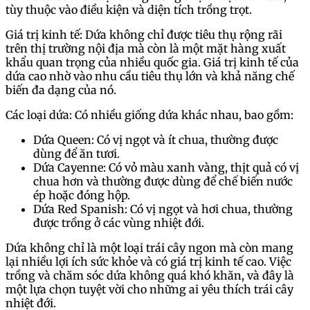
tùy thuộc vào điều kiện và diện tích trồng trọt.
Giá trị kinh tế: Dứa không chỉ được tiêu thụ rộng rãi
trên thị trường nội địa mà còn là một mặt hàng xuất
khẩu quan trọng của nhiều quốc gia. Giá trị kinh tế của
dứa cao nhờ vào nhu cầu tiêu thụ lớn và khả năng chế
biến đa dạng của nó.
Các loại dứa: Có nhiều giống dứa khác nhau, bao gồm:
Dứa Queen: Có vị ngọt và ít chua, thường được
dùng để ăn tươi.
Dứa Cayenne: Có vỏ màu xanh vàng, thịt quả có vị
chua hơn và thường được dùng để chế biến nước
ép hoặc đóng hộp.
Dứa Red Spanish: Có vị ngọt và hơi chua, thường
được trồng ở các vùng nhiệt đới.
Dứa không chỉ là một loại trái cây ngon mà còn mang
lại nhiều lợi ích sức khỏe và có giá trị kinh tế cao. Việc
trồng và chăm sóc dứa không quá khó khăn, và đây là
một lựa chọn tuyệt vời cho những ai yêu thích trái cây
nhiệt đới.