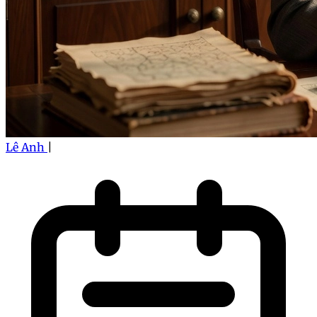
Lê Anh
|