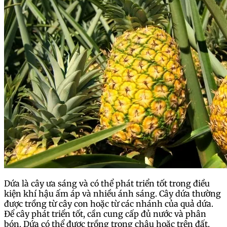
Dứa là cây ưa sáng và có thể phát triển tốt trong điều
kiện khí hậu ấm áp và nhiều ánh sáng. Cây dứa thường
được trồng từ cây con hoặc từ các nhánh của quả dứa.
Để cây phát triển tốt, cần cung cấp đủ nước và phân
bón. Dứa có thể được trồng trong chậu hoặc trên đất,