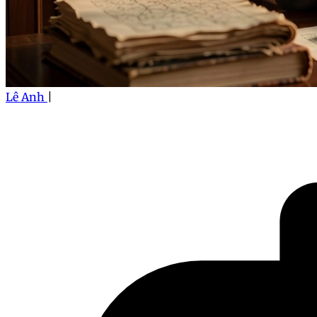
Lê Anh
|