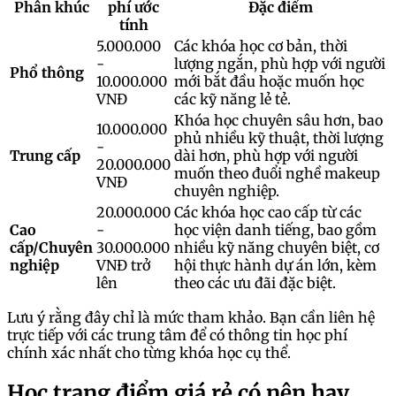
Phân khúc
phí ước
Đặc điểm
tính
5.000.000
Các khóa học cơ bản, thời
-
lượng ngắn, phù hợp với người
Phổ thông
10.000.000
mới bắt đầu hoặc muốn học
VNĐ
các kỹ năng lẻ tẻ.
Khóa học chuyên sâu hơn, bao
10.000.000
phủ nhiều kỹ thuật, thời lượng
-
Trung cấp
dài hơn, phù hợp với người
20.000.000
muốn theo đuổi nghề makeup
VNĐ
chuyên nghiệp.
20.000.000
Các khóa học cao cấp từ các
Cao
-
học viện danh tiếng, bao gồm
cấp/Chuyên
30.000.000
nhiều kỹ năng chuyên biệt, cơ
nghiệp
VNĐ trở
hội thực hành dự án lớn, kèm
lên
theo các ưu đãi đặc biệt.
Lưu ý rằng đây chỉ là mức tham khảo. Bạn cần liên hệ
trực tiếp với các trung tâm để có thông tin học phí
chính xác nhất cho từng khóa học cụ thể.
Học trang điểm giá rẻ có nên hay