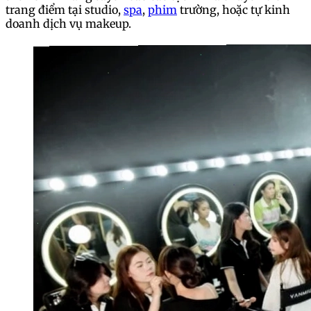
trang điểm tại studio,
spa
,
phim
trường, hoặc tự kinh
doanh dịch vụ makeup.