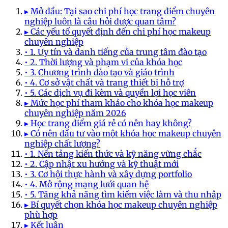
▸ Mở đầu: Tại sao chi phí học trang điểm chuyên
nghiệp luôn là câu hỏi được quan tâm?
▸ Các yếu tố quyết định đến chi phí học makeup
chuyên nghiệp
• 1. Uy tín và danh tiếng của trung tâm đào tạo
• 2. Thời lượng và phạm vi của khóa học
• 3. Chương trình đào tạo và giáo trình
• 4. Cơ sở vật chất và trang thiết bị hỗ trợ
• 5. Các dịch vụ đi kèm và quyền lợi học viên
▸ Mức học phí tham khảo cho khóa học makeup
chuyên nghiệp năm 2026
▸ Học trang điểm giá rẻ có nên hay không?
▸ Có nên đầu tư vào một khóa học makeup chuyên
nghiệp chất lượng?
• 1. Nền tảng kiến thức và kỹ năng vững chắc
• 2. Cập nhật xu hướng và kỹ thuật mới
• 3. Cơ hội thực hành và xây dựng portfolio
• 4. Mở rộng mạng lưới quan hệ
• 5. Tăng khả năng tìm kiếm việc làm và thu nhập
▸ Bí quyết chọn khóa học makeup chuyên nghiệp
phù hợp
▸ Kết luận