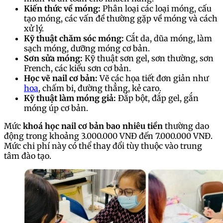
Kiến thức về móng:
Phân loại các loại móng, cấu
tạo móng, các vấn đề thường gặp về móng và cách
xử lý.
Kỹ thuật chăm sóc móng:
Cắt da, dũa móng, làm
sạch móng, dưỡng móng cơ bản.
Sơn sửa móng:
Kỹ thuật sơn gel, sơn thường, sơn
French, các kiểu sơn cơ bản.
Học vẽ nail cơ bản:
Vẽ các họa tiết đơn giản như
hoa
, chấm bi, đường thẳng, kẻ caro.
Kỹ thuật làm móng giả:
Đắp bột, đắp gel, gắn
móng úp cơ bản.
Mức
khoá học nail cơ bản bao nhiêu tiền
thường dao
động trong khoảng 3.000.000 VNĐ đến 7.000.000 VNĐ.
Mức chi phí này có thể thay đổi tùy thuộc vào trung
tâm đào tạo.