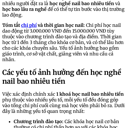
nhiều người đặt ra là
học nghề nail bao nhiêu tiền
và
học bao lâu ra nghề
để có thể tự tin bước vào thị trường
lao động.
Tóm tắt
chi phí
và thời gian học nail:
Chi phí học nail
dao động từ 3.000.000 VNĐ đến 15.000.000 VNĐ tùy
thuộc vào chương trình đào tạo và địa điểm. Thời gian
học từ 1 đến 3 tháng cho khóa cơ bản, và có thể lâu hơn
cho các khóa chuyên sâu. Yếu tố ảnh hưởng bao gồm
giáo trình, cơ sở vật chất, giảng viên và nhu cầu cá
nhân.
Các yếu tố ảnh hưởng đến học nghề
nail bao nhiêu tiền
Việc xác định chính xác
1 khoá học nail bao nhiêu tiền
phụ thuộc vào nhiều yếu tố, mỗi yếu tố đều đóng góp
vào tổng chi phí cuối cùng mà học viên phải bỏ ra. Dưới
đây là những yếu tố quan trọng nhất:
Chương trình đào tạo:
Các khóa học nail cơ bản
thường có chi phí thấp hơn so với các khóa học