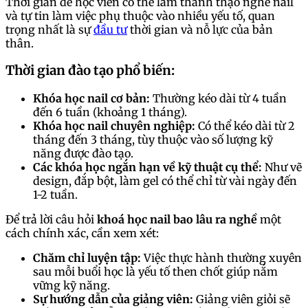
Thời gian để học viên có thể làm thành thạo nghề nail
và tự tin làm việc phụ thuộc vào nhiều yếu tố, quan
trọng nhất là sự
đầu tư
thời gian và nỗ lực của bản
thân.
Thời gian đào tạo phổ biến:
Khóa học nail cơ bản:
Thường kéo dài từ 4 tuần
đến 6 tuần (khoảng 1 tháng).
Khóa học nail chuyên nghiệp:
Có thể kéo dài từ 2
tháng đến 3 tháng, tùy thuộc vào số lượng kỹ
năng được đào tạo.
Các khóa học ngắn hạn về kỹ thuật cụ thể:
Như vẽ
design, đắp bột, làm gel có thể chỉ từ vài ngày đến
1-2 tuần.
Để trả lời câu hỏi
khoá học nail bao lâu ra nghề
một
cách chính xác, cần xem xét:
Chăm chỉ luyện tập:
Việc thực hành thường xuyên
sau mỗi buổi học là yếu tố then chốt giúp nắm
vững kỹ năng.
Sự hướng dẫn của giảng viên:
Giảng viên giỏi sẽ