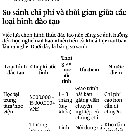
So sánh chi phí và thời gian giữa các
loại hình đào tạo
Việc lựa chọn hình thức đào tạo nào cũng sẽ ảnh hưởng
đến
học nghề nail bao nhiêu tiền
và
khoá học nail bao
lâu ra nghề
. Dưới đây là bảng so sánh:
Thời
gian
Loại hình
Chi phí ước
Nhược
học
Ưu điểm
đào tạo
tính
điểm
ước
tính
Giáo trình
Học tại
1 - 3
bài bản,
Chi phí
3.000.000 -
trung
tháng
giảng viên
cao hơn,
15.000.000+
tâm/học
(tùy
chuyên
cần di
VNĐ
viện
khóa)
nghiệp, có
chuyển.
chứng chỉ.
Thương
Khó đảm
Linh
Nội dung cá
lượng, có
bảo chất