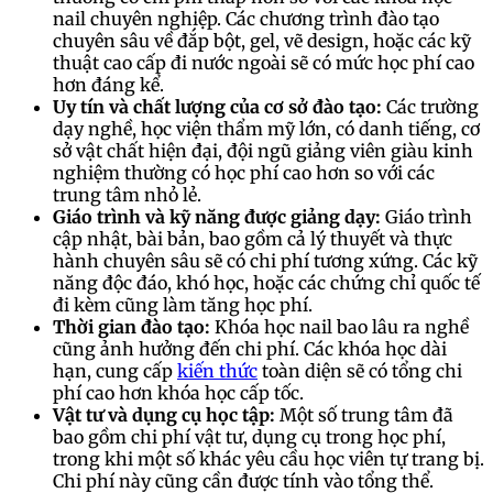
nail chuyên nghiệp. Các chương trình đào tạo
chuyên sâu về đắp bột, gel, vẽ design, hoặc các kỹ
thuật cao cấp đi nước ngoài sẽ có mức học phí cao
hơn đáng kể.
Uy tín và chất lượng của cơ sở đào tạo:
Các trường
dạy nghề, học viện thẩm mỹ lớn, có danh tiếng, cơ
sở vật chất hiện đại, đội ngũ giảng viên giàu kinh
nghiệm thường có học phí cao hơn so với các
trung tâm nhỏ lẻ.
Giáo trình và kỹ năng được giảng dạy:
Giáo trình
cập nhật, bài bản, bao gồm cả lý thuyết và thực
hành chuyên sâu sẽ có chi phí tương xứng. Các kỹ
năng độc đáo, khó học, hoặc các chứng chỉ quốc tế
đi kèm cũng làm tăng học phí.
Thời gian đào tạo:
Khóa học nail bao lâu ra nghề
cũng ảnh hưởng đến chi phí. Các khóa học dài
hạn, cung cấp
kiến thức
toàn diện sẽ có tổng chi
phí cao hơn khóa học cấp tốc.
Vật tư và dụng cụ học tập:
Một số trung tâm đã
bao gồm chi phí vật tư, dụng cụ trong học phí,
trong khi một số khác yêu cầu học viên tự trang bị.
Chi phí này cũng cần được tính vào tổng thể.