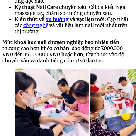
ứng độc đáo.
Kỹ thuật Nail Care chuyên sâu:
Cắt da kiểu Nga,
massage tay, chăm sóc móng chuyên sâu.
Kiến thức về
xu hướng
và vật liệu mới:
Cập nhật
các
công nghệ
và vật liệu làm nail mới nhất trên
thị trường.
Mức
khoá học nail chuyên nghiệp bao nhiêu tiền
thường cao hơn khóa cơ bản, dao động từ 7.000.000
VNĐ đến 15.000.000 VNĐ hoặc hơn, tùy thuộc vào độ
chuyên sâu và danh tiếng của cơ sở đào tạo.