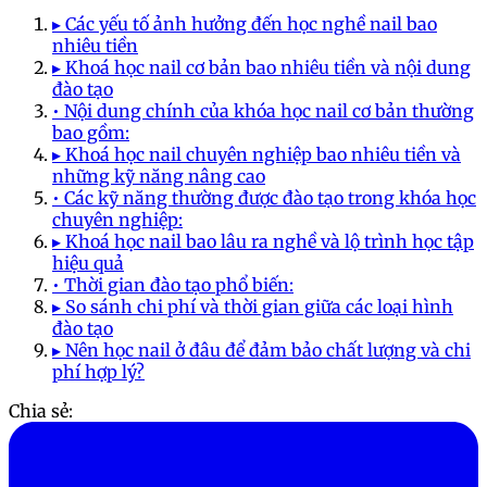
▸ Các yếu tố ảnh hưởng đến học nghề nail bao
nhiêu tiền
▸ Khoá học nail cơ bản bao nhiêu tiền và nội dung
đào tạo
• Nội dung chính của khóa học nail cơ bản thường
bao gồm:
▸ Khoá học nail chuyên nghiệp bao nhiêu tiền và
những kỹ năng nâng cao
• Các kỹ năng thường được đào tạo trong khóa học
chuyên nghiệp:
▸ Khoá học nail bao lâu ra nghề và lộ trình học tập
hiệu quả
• Thời gian đào tạo phổ biến:
▸ So sánh chi phí và thời gian giữa các loại hình
đào tạo
▸ Nên học nail ở đâu để đảm bảo chất lượng và chi
phí hợp lý?
Chia sẻ: