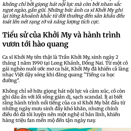
không chỉ bởi giọng hát nội lực mà còn bởi nhan sắc
ngọt ngào, gần gũi. Những bức ảnh ca sĩ Khởi My ghi
lại từng khoảnh khắc từ đời thường đến sân khấu đều
toát lên nét rạng rỡ và năng lượng tích cực.
Tiểu sử của Khởi My và hành trình
vươn tới hào quang
Ca sĩ Khởi My tên thật là Trần Khởi My, sinh ngày 2
tháng 1 năm 1990 tại Long Khánh, Đồng Nai. Từ một cô
gái nghèo nuôi ước mơ ca hát, Khởi My đã khiến cả làng
nhạc Việt dậy sóng khi đăng quang "Tiếng ca học
đường".
Không chỉ sở hữu giọng hát nội lực và cảm xúc, cô còn
ghi dấu ấn với lối sống giản dị, sạch scandal. Ít ai biết
rằng hành trình nổi tiếng của ca sĩ Khởi My bắt đầu từ
những ngày mưu sinh đầy khó khăn, nhưng chính
điều đó đã tôi luyện nên một nghệ sĩ bản lĩnh, khiến
hàng triệu fan mến mộ đến tận ngày nay.