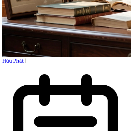
Hữu Phát
|