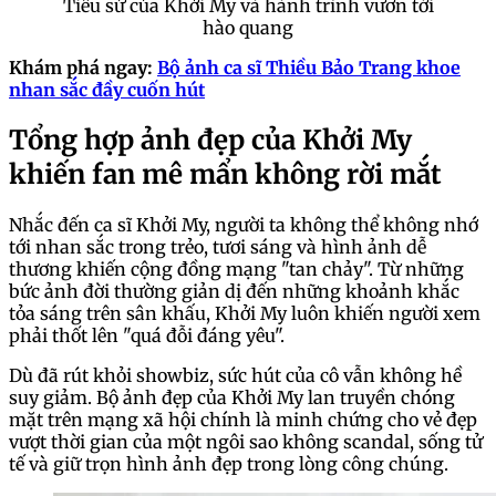
Tiểu sử của Khởi My và hành trình vươn tới
hào quang
Khám phá ngay:
Bộ ảnh ca sĩ Thiều Bảo Trang khoe
nhan sắc đầy cuốn hút
Tổng hợp ảnh đẹp của Khởi My
khiến fan mê mẩn không rời mắt
Nhắc đến ca sĩ Khởi My, người ta không thể không nhớ
tới nhan sắc trong trẻo, tươi sáng và hình ảnh dễ
thương khiến cộng đồng mạng "tan chảy". Từ những
bức ảnh đời thường giản dị đến những khoảnh khắc
tỏa sáng trên sân khấu, Khởi My luôn khiến người xem
phải thốt lên "quá đỗi đáng yêu".
Dù đã rút khỏi showbiz, sức hút của cô vẫn không hề
suy giảm. Bộ ảnh đẹp của Khởi My lan truyền chóng
mặt trên mạng xã hội chính là minh chứng cho vẻ đẹp
vượt thời gian của một ngôi sao không scandal, sống tử
tế và giữ trọn hình ảnh đẹp trong lòng công chúng.