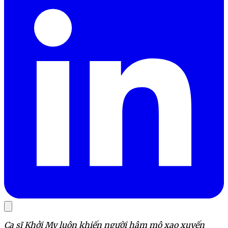
Ca sĩ Khởi My luôn khiến người hâm mộ xao xuyến