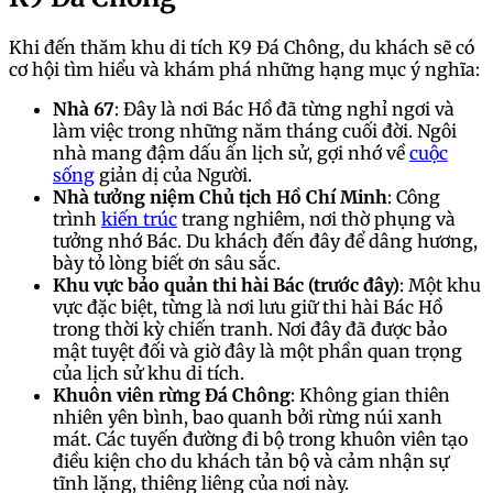
Khi đến thăm khu di tích K9 Đá Chông, du khách sẽ có
cơ hội tìm hiểu và khám phá những hạng mục ý nghĩa:
Nhà 67
: Đây là nơi Bác Hồ đã từng nghỉ ngơi và
làm việc trong những năm tháng cuối đời. Ngôi
nhà mang đậm dấu ấn lịch sử, gợi nhớ về
cuộc
sống
giản dị của Người.
Nhà tưởng niệm Chủ tịch Hồ Chí Minh
: Công
trình
kiến trúc
trang nghiêm, nơi thờ phụng và
tưởng nhớ Bác. Du khách đến đây để dâng hương,
bày tỏ lòng biết ơn sâu sắc.
Khu vực bảo quản thi hài Bác (trước đây)
: Một khu
vực đặc biệt, từng là nơi lưu giữ thi hài Bác Hồ
trong thời kỳ chiến tranh. Nơi đây đã được bảo
mật tuyệt đối và giờ đây là một phần quan trọng
của lịch sử khu di tích.
Khuôn viên rừng Đá Chông
: Không gian thiên
nhiên yên bình, bao quanh bởi rừng núi xanh
mát. Các tuyến đường đi bộ trong khuôn viên tạo
điều kiện cho du khách tản bộ và cảm nhận sự
tĩnh lặng, thiêng liêng của nơi này.