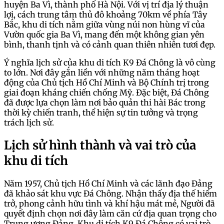
huyện Ba Vì, thành phố Hà Nội. Với vị trí địa lý thuận
lợi, cách trung tâm thủ đô khoảng 70km về phía Tây
Bắc, khu di tích nằm giữa vùng núi non hùng vĩ của
Vườn quốc gia Ba Vì, mang đến một không gian yên
bình, thanh tịnh và có cảnh quan thiên nhiên tươi đẹp.
Ý nghĩa lịch sử của khu di tích K9 Đá Chông là vô cùng
to lớn. Nơi đây gắn liền với những năm tháng hoạt
động của Chủ tịch Hồ Chí Minh và Bộ Chính trị trong
giai đoạn kháng chiến chống Mỹ. Đặc biệt, Đá Chông
đã được lựa chọn làm nơi bảo quản thi hài Bác trong
thời kỳ chiến tranh, thể hiện sự tin tưởng và trọng
trách lịch sử.
Lịch sử hình thành và vai trò của
khu di tích
Năm 1957, Chủ tịch Hồ Chí Minh và các lãnh đạo Đảng
đã khảo sát khu vực Đá Chông. Nhận thấy địa thế hiểm
trở, phong cảnh hữu tình và khí hậu mát mẻ, Người đã
quyết định chọn nơi đây làm căn cứ địa quan trọng cho
Trung ương Đảng. Khu di tích K9 Đá Chông có vai trò