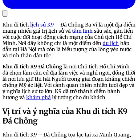
Khu di tích
lịch sử
K9
– Đá Chông Ba Vì là một địa điểm
mang nhiều giá trị lịch sử và
tâm linh
sâu sắc, gắn liền
với cuộc đời hoạt động cách mạng của Chủ tịch Hồ Chí
Minh. Nơi đây không chỉ là một điểm đến
du lịch
hấp
dẫn tại Hà Nội mà còn là biểu tượng của lòng yêu nước
và tinh thần dân tộc.
Khu di tích K9 Đá Chông
là nơi Chủ tịch Hồ Chí Minh
đã chọn làm căn cứ địa làm việc và nghỉ ngơi, đồng thời
là nơi lưu giữ thi hài Người trong giai đoạn kháng chiến
chống Mỹ ác liệt. Với cảnh quan thiên nhiên tươi đẹp và
ý nghĩa lịch sử to lớn, K9 đã trở thành điểm hành
hương và
khám phá
lý tưởng cho du khách.
Vị trí và ý nghĩa của Khu di tích K9
Đá Chông
Khu di tích K9 – Đá Chông tọa lạc tại xã Minh Quang,