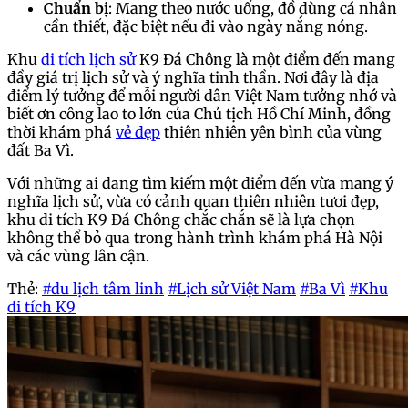
Chuẩn bị
: Mang theo nước uống, đồ dùng cá nhân
cần thiết, đặc biệt nếu đi vào ngày nắng nóng.
Khu
di tích lịch sử
K9 Đá Chông là một điểm đến mang
đầy giá trị lịch sử và ý nghĩa tinh thần. Nơi đây là địa
điểm lý tưởng để mỗi người dân Việt Nam tưởng nhớ và
biết ơn công lao to lớn của Chủ tịch Hồ Chí Minh, đồng
thời khám phá
vẻ đẹp
thiên nhiên yên bình của vùng
đất Ba Vì.
Với những ai đang tìm kiếm một điểm đến vừa mang ý
nghĩa lịch sử, vừa có cảnh quan thiên nhiên tươi đẹp,
khu di tích K9 Đá Chông chắc chắn sẽ là lựa chọn
không thể bỏ qua trong hành trình khám phá Hà Nội
và các vùng lân cận.
Thẻ:
#du lịch tâm linh
#Lịch sử Việt Nam
#Ba Vì
#Khu
di tích K9