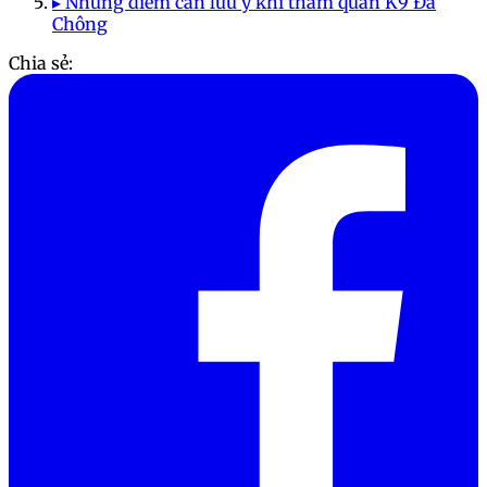
▸ Những điểm cần lưu ý khi tham quan K9 Đá
Chông
Chia sẻ: