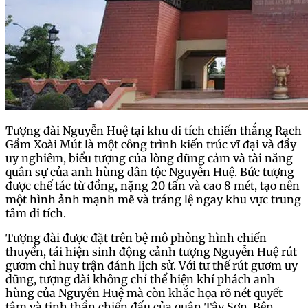
Tượng đài Nguyễn Huệ tại khu di tích chiến thắng Rạch
Gầm Xoài Mút là một công trình kiến trúc vĩ đại và đầy
uy nghiêm, biểu tượng của lòng dũng cảm và tài năng
quân sự của anh hùng dân tộc Nguyễn Huệ. Bức tượng
được chế tác từ đồng, nặng 20 tấn và cao 8 mét, tạo nên
một hình ảnh mạnh mẽ và tráng lệ ngay khu vực trung
tâm di tích.
Tượng đài được đặt trên bệ mô phỏng hình chiến
thuyền, tái hiện sinh động cảnh tượng Nguyễn Huệ rút
gươm chỉ huy trận đánh lịch sử. Với tư thế rút gươm uy
dũng, tượng đài không chỉ thể hiện khí phách anh
hùng của Nguyễn Huệ mà còn khắc họa rõ nét quyết
tâm và tinh thần chiến đấu của quân Tây Sơn. Bên