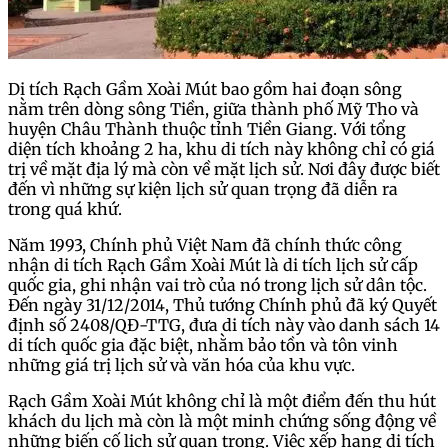
Di tích Rạch Gầm Xoài Mút bao gồm hai đoạn sông
nằm trên dòng sông Tiền, giữa thành phố Mỹ Tho và
huyện Châu Thành thuộc tỉnh Tiền Giang. Với tổng
diện tích khoảng 2 ha, khu di tích này không chỉ có giá
trị về mặt địa lý mà còn về mặt lịch sử. Nơi đây được biết
đến vì những sự kiện lịch sử quan trọng đã diễn ra
trong quá khứ.
Năm 1993, Chính phủ Việt Nam đã chính thức công
nhận di tích Rạch Gầm Xoài Mút là di tích lịch sử cấp
quốc gia, ghi nhận vai trò của nó trong lịch sử dân tộc.
Đến ngày 31/12/2014, Thủ tướng Chính phủ đã ký Quyết
định số 2408/QĐ-TTG, đưa di tích này vào danh sách 14
di tích quốc gia đặc biệt, nhằm bảo tồn và tôn vinh
những giá trị lịch sử và văn hóa của khu vực.
Rạch Gầm Xoài Mút không chỉ là một điểm đến thu hút
khách du lịch mà còn là một minh chứng sống động về
những biến cố lịch sử quan trọng. Việc xếp hạng di tích