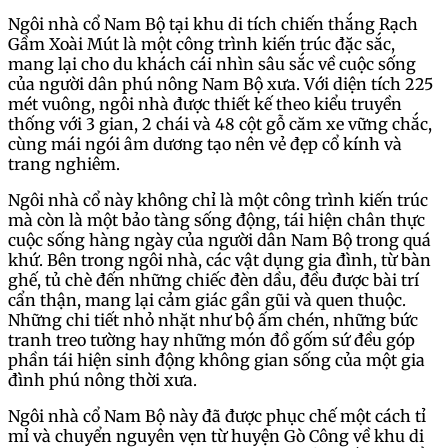
Ngôi nhà cổ Nam Bộ tại khu di tích chiến thắng Rạch
Gầm Xoài Mút là một công trình kiến trúc đặc sắc,
mang lại cho du khách cái nhìn sâu sắc về cuộc sống
của người dân phú nông Nam Bộ xưa. Với diện tích 225
mét vuông, ngôi nhà được thiết kế theo kiểu truyền
thống với 3 gian, 2 chái và 48 cột gỗ căm xe vững chắc,
cùng mái ngói âm dương tạo nên vẻ đẹp cổ kính và
trang nghiêm.
Ngôi nhà cổ này không chỉ là một công trình kiến trúc
mà còn là một bảo tàng sống động, tái hiện chân thực
cuộc sống hàng ngày của người dân Nam Bộ trong quá
khứ. Bên trong ngôi nhà, các vật dụng gia đình, từ bàn
ghế, tủ chè đến những chiếc đèn dầu, đều được bài trí
cẩn thận, mang lại cảm giác gần gũi và quen thuộc.
Những chi tiết nhỏ nhặt như bộ ấm chén, những bức
tranh treo tường hay những món đồ gốm sứ đều góp
phần tái hiện sinh động không gian sống của một gia
đình phú nông thời xưa.
Ngôi nhà cổ Nam Bộ này đã được phục chế một cách tỉ
mỉ và chuyển nguyên vẹn từ huyện Gò Công về khu di