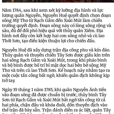
Năm 1784, sau khi xem xét kỹ lưỡng địa hình và lực
lượng quân Nguyễn, Nguyễn Huệ quyết định chọn đoạn
sông Mỹ Tho từ Rạch Gầm đến Xoài Mút làm chiến
trường quyết định. Đoạn sông này có lòng sông rộng và
sâu, đủ để đối phó hiệu quả với thủy quân Xiêm. Địa
hình nơi đây còn kết hợp hai con sông nhỏ và cù lao
Thới Sơn, tạo điều kiện thuận lợi cho chiến đấu.
Nguyễn Huệ đã xây dựng trận địa công phu và kín đáo.
Thủy quân và thuyền chiến Tây Sơn được giấu kín trên
hai sông Rạch Gầm và Xoài Mút, trong khi pháo binh
và bộ binh được bố trí bí mật dọc hai bên bờ sông Mỹ
Tho và trên cù lao Thới Sơn. Kế hoạch này nhằm tạo ra
một cuộc tấn công bất ngờ, khiến quân địch không kịp
trở tay.
Ngày 19 tháng 1 năm 1785, khi quân Nguyễn Ánh tiến
vào đoạn sông đã được chuẩn bị trước, thủy binh Tây
Sơn từ Rạch Gầm và Xoài Mút bất ngờ tấn công từ cả
hai phía, chặn đầu và khóa đuôi, dồn thuyền địch vào
thế trận đã bày sẵn. Trận đánh diễn ra ác liệt, quân Tây