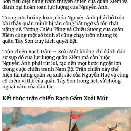
Sơn tiêu diệt hàng trăm thuyền chiến của quân Xiêm và
đánh bại hoàn toàn lực lượng của Nguyễn Ánh.
Trong cơn hoảng loạn, chúa Nguyễn Ánh phải bỏ trốn
khi thấy quân mình bị tấn công bất ngờ và tổn thất
nặng nề. Tướng Chiêu Tăng và Chiêu Sương của quân
Xiêm cùng một số binh sĩ cũng chạy trốn nhưng bị
quân Tây Sơn truy kích quyết liệt.
Trận chiến Rạch Gầm – Xoài Mút không chỉ đánh dấu
sự sụp đổ của lực lượng quân Xiêm mà còn buộc
Nguyễn Ánh phải rút lui, tạo nên một bước ngoặt lớn
trong cuộc chiến tranh Nam Bộ. Trận chiến này thể
hiện tài năng quân sự xuất sắc của Nguyễn Huệ và củng
cố thêm vị thế của quân Tây Sơn trong lịch sử chống
ngoại xâm của dân tộc.
Kết thúc trận chiến Rạch Gầm Xoài Mút