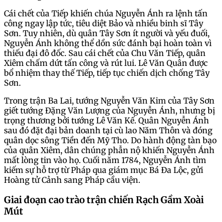
Cái chết của Tiếp khiến chúa Nguyễn Ánh ra lệnh tấn
công ngay lập tức, tiêu diệt Bảo và nhiều binh sĩ Tây
Sơn. Tuy nhiên, dù quân Tây Sơn ít người và yếu đuối,
Nguyễn Ánh không thể dồn sức đánh bại hoàn toàn vì
thiếu đại đô đốc. Sau cái chết của Chu Văn Tiếp, quân
Xiêm chấm dứt tấn công và rút lui. Lê Văn Quân được
bổ nhiệm thay thế Tiếp, tiếp tục chiến dịch chống Tây
Sơn.
Trong trận Ba Lai, tướng Nguyễn Văn Kim của Tây Sơn
giết tướng Đặng Văn Lượng của Nguyễn Ánh, nhưng bị
trọng thương bởi tướng Lê Văn Kế. Quân Nguyễn Ánh
sau đó đặt đại bản doanh tại cù lao Năm Thôn và đóng
quân dọc sông Tiền đến Mỹ Tho. Do hành động tàn bạo
của quân Xiêm, dân chúng phẫn nộ khiến Nguyễn Ánh
mất lòng tin vào họ. Cuối năm 1784, Nguyễn Ánh tìm
kiếm sự hỗ trợ từ Pháp qua giám mục Bá Đa Lộc, gửi
Hoàng tử Cảnh sang Pháp cầu viện.
Giai đoạn cao trào trận chiến Rạch Gầm Xoài
Mút