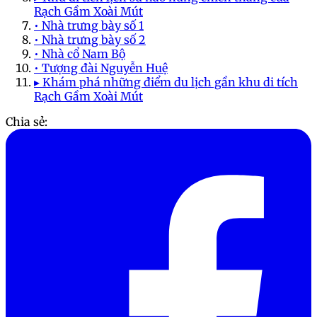
Rạch Gầm Xoài Mút
• Nhà trưng bày số 1
• Nhà trưng bày số 2
• Nhà cổ Nam Bộ
• Tượng đài Nguyễn Huệ
▸ Khám phá những điểm du lịch gần khu di tích
Rạch Gầm Xoài Mút
Chia sẻ: