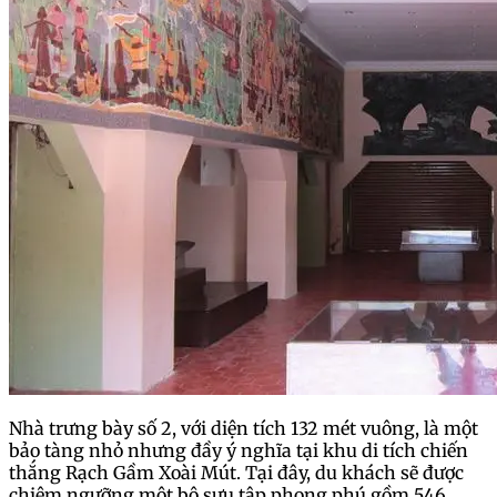
Nhà trưng bày số 2, với diện tích 132 mét vuông, là một
bảo tàng nhỏ nhưng đầy ý nghĩa tại khu di tích chiến
thắng Rạch Gầm Xoài Mút. Tại đây, du khách sẽ được
chiêm ngưỡng một bộ sưu tập phong phú gồm 546