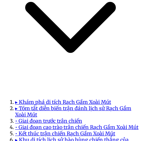
▸ Khám phá di tích Rạch Gầm Xoài Mút
▸ Tóm tắt diễn biến trận đánh lịch sử Rạch Gầm
Xoài Mút
• Giai đoạn trước trận chiến
• Giai đoạn cao trào trận chiến Rạch Gầm Xoài Mút
• Kết thúc trận chiến Rạch Gầm Xoài Mút
▸ Khu di tích lịch sử hào hùng chiến thắng của