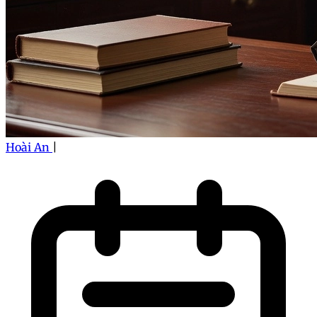
Hoài An
|