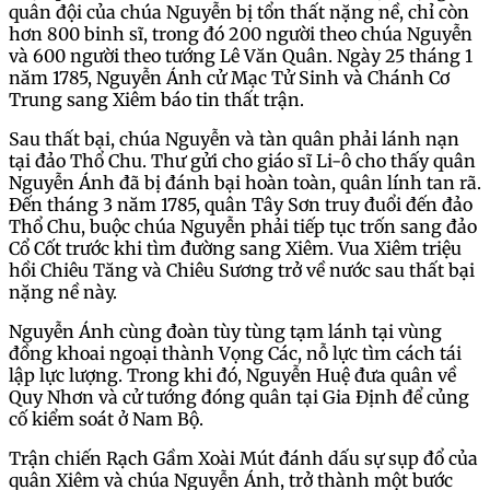
quân đội của chúa Nguyễn bị tổn thất nặng nề, chỉ còn
hơn 800 binh sĩ, trong đó 200 người theo chúa Nguyễn
và 600 người theo tướng Lê Văn Quân. Ngày 25 tháng 1
năm 1785, Nguyễn Ánh cử Mạc Tử Sinh và Chánh Cơ
Trung sang Xiêm báo tin thất trận.
Sau thất bại, chúa Nguyễn và tàn quân phải lánh nạn
tại đảo Thổ Chu. Thư gửi cho giáo sĩ Li-ô cho thấy quân
Nguyễn Ánh đã bị đánh bại hoàn toàn, quân lính tan rã.
Đến tháng 3 năm 1785, quân Tây Sơn truy đuổi đến đảo
Thổ Chu, buộc chúa Nguyễn phải tiếp tục trốn sang đảo
Cổ Cốt trước khi tìm đường sang Xiêm. Vua Xiêm triệu
hồi Chiêu Tăng và Chiêu Sương trở về nước sau thất bại
nặng nề này.
Nguyễn Ánh cùng đoàn tùy tùng tạm lánh tại vùng
đồng khoai ngoại thành Vọng Các, nỗ lực tìm cách tái
lập lực lượng. Trong khi đó, Nguyễn Huệ đưa quân về
Quy Nhơn và cử tướng đóng quân tại Gia Định để củng
cố kiểm soát ở Nam Bộ.
Trận chiến Rạch Gầm Xoài Mút đánh dấu sự sụp đổ của
quân Xiêm và chúa Nguyễn Ánh, trở thành một bước