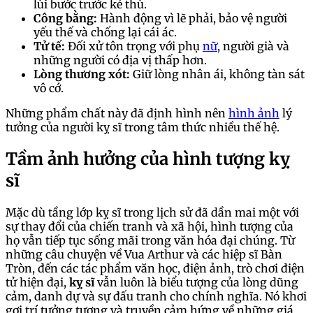
lùi bước trước kẻ thù.
Công bằng:
Hành động vì lẽ phải, bảo vệ người
yếu thế và chống lại cái ác.
Tử tế:
Đối xử tôn trọng với phụ
nữ
, người già và
những người có địa vị thấp hơn.
Lòng thương xót:
Giữ lòng nhân ái, không tàn sát
vô cớ.
Những phẩm chất này đã định hình nên
hình ảnh
lý
tưởng của người kỵ sĩ trong tâm thức nhiều thế hệ.
Tầm ảnh hưởng của hình tượng kỵ
sĩ
Mặc dù tầng lớp kỵ sĩ trong lịch sử đã dần mai một với
sự thay đổi của chiến tranh và xã hội, hình tượng của
họ vẫn tiếp tục sống mãi trong văn hóa đại chúng. Từ
những câu chuyện về Vua Arthur và các hiệp sĩ Bàn
Tròn, đến các tác phẩm văn học, điện ảnh, trò chơi điện
tử hiện đại,
kỵ sĩ
vẫn luôn là biểu tượng của lòng dũng
cảm, danh dự và sự đấu tranh cho chính nghĩa. Nó khơi
gợi trí tưởng tượng và truyền cảm hứng về những giá