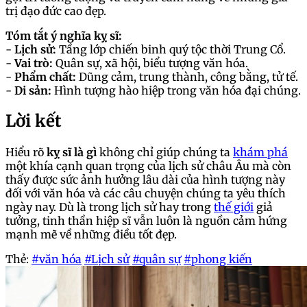
trị đạo đức cao đẹp.
Tóm tắt ý nghĩa kỵ sĩ:
-
Lịch sử:
Tầng lớp chiến binh quý tộc thời Trung Cổ.
-
Vai trò:
Quân sự, xã hội, biểu tượng văn hóa.
-
Phẩm chất:
Dũng cảm, trung thành, công bằng, tử tế.
-
Di sản:
Hình tượng hào hiệp trong văn hóa đại chúng.
Lời kết
Hiểu rõ
kỵ sĩ là gì
không chỉ giúp chúng ta
khám phá
một khía cạnh quan trọng của lịch sử châu Âu mà còn
thấy được sức ảnh hưởng lâu dài của hình tượng này
đối với văn hóa và các câu chuyện chúng ta yêu thích
ngày nay. Dù là trong lịch sử hay trong
thế giới
giả
tưởng, tinh thần hiệp sĩ vẫn luôn là nguồn cảm hứng
mạnh mẽ về những điều tốt đẹp.
Thẻ:
#văn hóa
#Lịch sử
#quân sự
#phong kiến