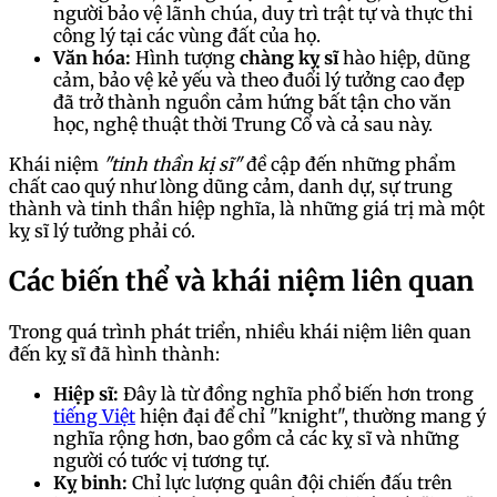
người bảo vệ lãnh chúa, duy trì trật tự và thực thi
công lý tại các vùng đất của họ.
Văn hóa:
Hình tượng
chàng kỵ sĩ
hào hiệp, dũng
cảm, bảo vệ kẻ yếu và theo đuổi lý tưởng cao đẹp
đã trở thành nguồn cảm hứng bất tận cho văn
học, nghệ thuật thời Trung Cổ và cả sau này.
Khái niệm
"tinh thần kị sĩ"
đề cập đến những phẩm
chất cao quý như lòng dũng cảm, danh dự, sự trung
thành và tinh thần hiệp nghĩa, là những giá trị mà một
kỵ sĩ lý tưởng phải có.
Các biến thể và khái niệm liên quan
Trong quá trình phát triển, nhiều khái niệm liên quan
đến kỵ sĩ đã hình thành:
Hiệp sĩ:
Đây là từ đồng nghĩa phổ biến hơn trong
tiếng Việt
hiện đại để chỉ "knight", thường mang ý
nghĩa rộng hơn, bao gồm cả các kỵ sĩ và những
người có tước vị tương tự.
Kỵ binh:
Chỉ lực lượng quân đội chiến đấu trên