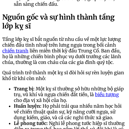
sẵn sàng chiến đấu.
Nguồn gốc và sự hình thành tầng
lớp kỵ sĩ
Tầng lớp kỵ sĩ bắt nguồn từ nhu cầu về một lực lượng
chiến đấu tinh nhuệ trên lưng ngựa trong bối cảnh
chiến tranh
liên miên thời kỳ đầu Trung Cổ. Ban đầu,
họ là những chiến binh phục vụ dưới trướng các lãnh
chúa, thường là con cháu của các gia đình quý tộc.
Quá trình trở thành một kỵ sĩ đòi hỏi sự rèn luyện gian
khổ từ khi còn nhỏ:
Trang bị:
Một kỵ sĩ thường sở hữu những bộ giáp
trụ, vũ khí và ngựa chiến đắt tiền, là
biểu tượng
cho địa vị xã hội của họ.
Huấn luyện:
Họ phải trải qua nhiều năm học hỏi
về chiến thuật quân sự, kỹ năng cưỡi ngựa, sử
dụng kiếm, giáo, và cả các nghi thức xã giao.
Lễ phong tước:
Nghi lễ phong tước hiệp sĩ thường