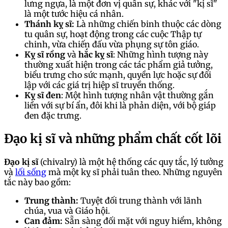
lưng ngựa, là một đơn vị quân sự, khác với "kị sĩ"
là một tước hiệu cá nhân.
Thánh kỵ sĩ:
Là những chiến binh thuộc các dòng
tu quân sự, hoạt động trong các cuộc Thập tự
chinh, vừa chiến đấu vừa phụng sự tôn giáo.
Kỵ sĩ rồng
và
hắc kỵ sĩ
: Những hình tượng này
thường xuất hiện trong các tác phẩm giả tưởng,
biểu trưng cho sức mạnh, quyền lực hoặc sự đối
lập với các giá trị hiệp sĩ truyền thống.
Kỵ sĩ đen
: Một hình tượng nhân vật thường gắn
liền với sự bí ẩn, đôi khi là phản diện, với bộ giáp
đen đặc trưng.
Đạo kị sĩ và những phẩm chất cốt lõi
Đạo kị sĩ
(chivalry) là một hệ thống các quy tắc, lý tưởng
và
lối sống
mà một kỵ sĩ phải tuân theo. Những nguyên
tắc này bao gồm:
Trung thành:
Tuyệt đối trung thành với lãnh
chúa, vua và Giáo hội.
Can đảm:
Sẵn sàng đối mặt với nguy hiểm, không