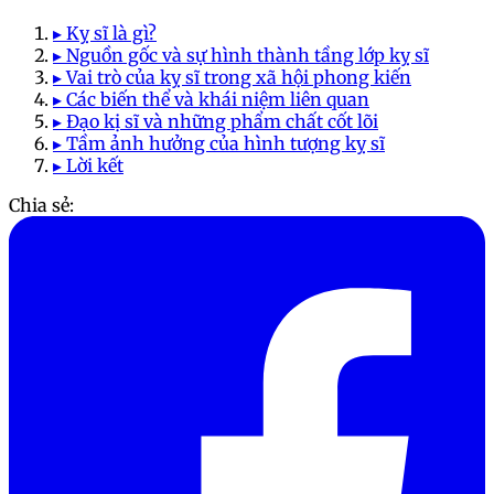
▸ Kỵ sĩ là gì?
▸ Nguồn gốc và sự hình thành tầng lớp kỵ sĩ
▸ Vai trò của kỵ sĩ trong xã hội phong kiến
▸ Các biến thể và khái niệm liên quan
▸ Đạo kị sĩ và những phẩm chất cốt lõi
▸ Tầm ảnh hưởng của hình tượng kỵ sĩ
▸ Lời kết
Chia sẻ: