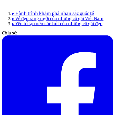
▸ Hành trình khám phá nhan sắc quốc tế
▸ Vẻ đẹp rạng ngời của những cô gái Việt Nam
▸ Yếu tố tạo nên sức hút của những cô gái đẹp
Chia sẻ: