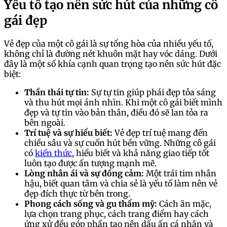
Yếu tố tạo nên sức hút của những cô
gái đẹp
Vẻ đẹp của một cô gái là sự tổng hòa của nhiều yếu tố,
không chỉ là đường nét khuôn mặt hay vóc dáng. Dưới
đây là một số khía cạnh quan trọng tạo nên sức hút đặc
biệt:
Thần thái tự tin:
Sự tự tin giúp phái đẹp tỏa sáng
và thu hút mọi ánh nhìn. Khi một cô gái biết mình
đẹp và tự tin vào bản thân, điều đó sẽ lan tỏa ra
bên ngoài.
Trí tuệ và sự hiểu biết:
Vẻ đẹp trí tuệ mang đến
chiều sâu và sự cuốn hút bền vững. Những cô gái
có
kiến thức
, hiểu biết và khả năng giao tiếp tốt
luôn tạo được ấn tượng mạnh mẽ.
Lòng nhân ái và sự đồng cảm:
Một trái tim nhân
hậu, biết quan tâm và chia sẻ là yếu tố làm nên vẻ
đẹp đích thực từ bên trong.
Phong cách sống và gu thẩm mỹ:
Cách ăn mặc,
lựa chọn trang phục, cách trang điểm hay cách
ứng xử đều góp phần tạo nên dấu ấn cá nhân và