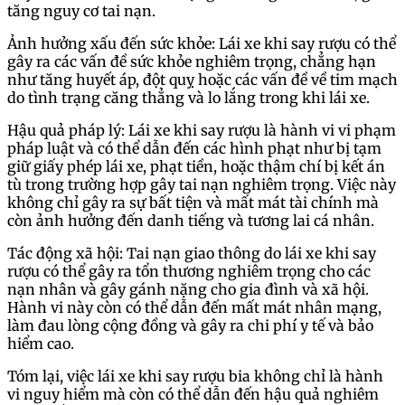
tăng nguy cơ tai nạn.
Ảnh hưởng xấu đến sức khỏe: Lái xe khi say rượu có thể
gây ra các vấn đề sức khỏe nghiêm trọng, chẳng hạn
như tăng huyết áp, đột quỵ hoặc các vấn đề về tim mạch
do tình trạng căng thẳng và lo lắng trong khi lái xe.
Hậu quả pháp lý: Lái xe khi say rượu là hành vi vi phạm
pháp luật và có thể dẫn đến các hình phạt như bị tạm
giữ giấy phép lái xe, phạt tiền, hoặc thậm chí bị kết án
tù trong trường hợp gây tai nạn nghiêm trọng. Việc này
không chỉ gây ra sự bất tiện và mất mát tài chính mà
còn ảnh hưởng đến danh tiếng và tương lai cá nhân.
Tác động xã hội: Tai nạn giao thông do lái xe khi say
rượu có thể gây ra tổn thương nghiêm trọng cho các
nạn nhân và gây gánh nặng cho gia đình và xã hội.
Hành vi này còn có thể dẫn đến mất mát nhân mạng,
làm đau lòng cộng đồng và gây ra chi phí y tế và bảo
hiểm cao.
Tóm lại, việc lái xe khi say rượu bia không chỉ là hành
vi nguy hiểm mà còn có thể dẫn đến hậu quả nghiêm