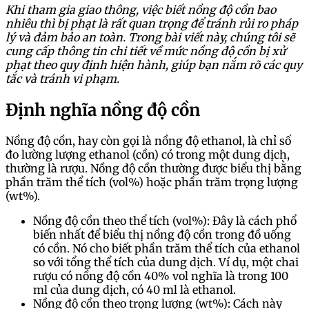
Khi tham gia giao thông, việc biết nồng độ cồn bao
nhiêu thì bị phạt là rất quan trọng để tránh rủi ro pháp
lý và đảm bảo an toàn. Trong bài viết này, chúng tôi sẽ
cung cấp thông tin chi tiết về mức nồng độ cồn bị xử
phạt theo quy định hiện hành, giúp bạn nắm rõ các quy
tắc và tránh vi phạm.
Định nghĩa nồng độ cồn
Nồng độ cồn, hay còn gọi là nồng độ ethanol, là chỉ số
đo lường lượng ethanol (cồn) có trong một dung dịch,
thường là rượu. Nồng độ cồn thường được biểu thị bằng
phần trăm thể tích (vol%) hoặc phần trăm trọng lượng
(wt%).
Nồng độ cồn theo thể tích (vol%): Đây là cách phổ
biến nhất để biểu thị nồng độ cồn trong đồ uống
có cồn. Nó cho biết phần trăm thể tích của ethanol
so với tổng thể tích của dung dịch. Ví dụ, một chai
rượu có nồng độ cồn 40% vol nghĩa là trong 100
ml của dung dịch, có 40 ml là ethanol.
Nồng độ cồn theo trọng lượng (wt%): Cách này