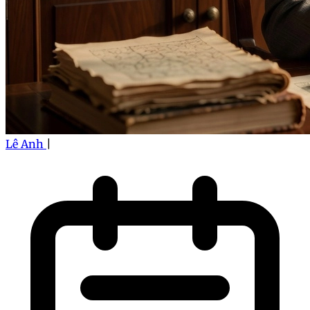
Lê Anh
|