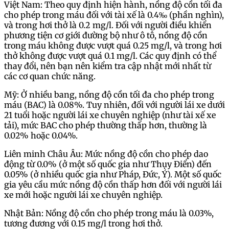
Việt Nam: Theo quy định hiện hành, nồng độ cồn tối đa
cho phép trong máu đối với tài xế là 0.4‰ (phần nghìn),
và trong hơi thở là 0.2 mg/l. Đối với người điều khiển
phương tiện cơ giới đường bộ như ô tô, nồng độ cồn
trong máu không được vượt quá 0.25 mg/l, và trong hơi
thở không được vượt quá 0.1 mg/l. Các quy định có thể
thay đổi, nên bạn nên kiểm tra cập nhật mới nhất từ
các cơ quan chức năng.
Mỹ: Ở nhiều bang, nồng độ cồn tối đa cho phép trong
máu (BAC) là 0.08%. Tuy nhiên, đối với người lái xe dưới
21 tuổi hoặc người lái xe chuyên nghiệp (như tài xế xe
tải), mức BAC cho phép thường thấp hơn, thường là
0.02% hoặc 0.04%.
Liên minh Châu Âu: Mức nồng độ cồn cho phép dao
động từ 0.0% (ở một số quốc gia như Thụy Điển) đến
0.05% (ở nhiều quốc gia như Pháp, Đức, Ý). Một số quốc
gia yêu cầu mức nồng độ cồn thấp hơn đối với người lái
xe mới hoặc người lái xe chuyên nghiệp.
Nhật Bản: Nồng độ cồn cho phép trong máu là 0.03%,
tương đương với 0.15 mg/l trong hơi thở.