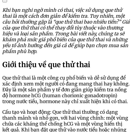
Khi bạn nghi ngờ mình có thai, việc sử dụng que thử
thai là một cách đơn giản để kiểm tra. Tuy nhiên, một
câu hỏi thường gặp là “que thử thai bao nhiêu tiền?” Giá
của que thử thai có thể thay đổi tùy thuộc vào thương
hiệu và loại sản phẩm. Trong bài viết này, chúng ta sẽ
khám phá mức giá phổ biến của que thử thai và những
yếu tố ảnh hưởng đến giá cả để giúp bạn chọn mua sản
phẩm phù hợp.
Giới thiệu về que thử thai
Que thử thai là một công cụ phổ biến và dễ sử dụng để
xác định xem một người có đang mang thai hay không.
Đây là một sản phẩm y tế đơn giản giúp kiểm tra nồng
độ hormone hCG (human chorionic gonadotropin)
trong nước tiểu, hormone này chỉ xuất hiện khi có thai.
Cấu tạo và hoạt động: Que thử thai thường có dạng
thanh mảnh và nhỏ gọn, với hai vùng chính: một vùng
chứa các kháng thể chống hCG và một vùng hiển thị
kết quả. Khi bạn đặt que thử vào nước tiểu hoặc nhúng