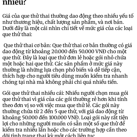
nhiêu?
Giá của que thử thai thường dao động theo nhiều yếu tố
như thương hiệu, chất lượng sản phẩm, và nơi bán.
Dưới đây là một cái nhìn chi tiết về mức giá của các loại
que thử thai:
Que thử thai cơ bản: Que thử thai cơ bản thường có giá
dao động từ khoảng 20.000 đến 50.000 VNĐ cho một
que thử. Đây là loại que thử đơn lẻ hoặc gói nhỏ chứa
một hoặc hai que thử. Các sản phẩm ở mức giá này
thường là những lựa chọn phổ biến và dễ tiếp cận,
thích hợp cho người tiêu dùng muốn kiểm tra nhanh
chóng tại nhà mà không phải chi quá nhiều tiền.
Gói que thử thai nhiều cái: Nhiều người chọn mua gói
que thử thai vì giá của các gói thường rẻ hơn khi tính
theo đơn vị so với việc mua que thử lẻ. Các gói này
thường chứa từ 2 đến 5 que thử, với giá dao động từ
khoảng 50.000 đến 100.000 VNĐ. Loại gói này rất tiện
lợi cho những người muốn có sẵn một số que thử để
kiểm tra nhiều lần hoặc cho các trường hợp cần theo
dõi tình trạng thai kỳ một cách liên tục.