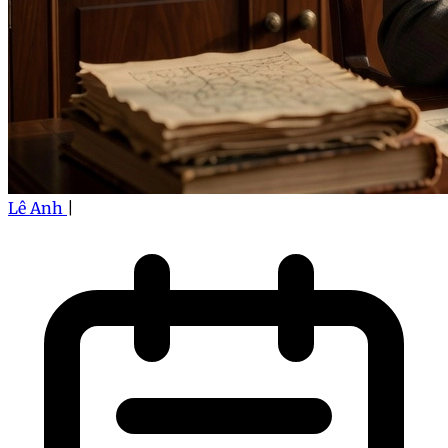
Lê Anh
|