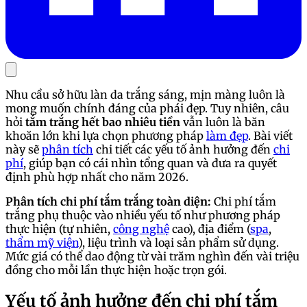
Nhu cầu sở hữu làn da trắng sáng, mịn màng luôn là
mong muốn chính đáng của phái đẹp. Tuy nhiên, câu
hỏi
tắm trắng hết bao nhiêu tiền
vẫn luôn là băn
khoăn lớn khi lựa chọn phương pháp
làm đẹp
. Bài viết
này sẽ
phân tích
chi tiết các yếu tố ảnh hưởng đến
chi
phí
, giúp bạn có cái nhìn tổng quan và đưa ra quyết
định phù hợp nhất cho năm 2026.
Phân tích chi phí tắm trắng toàn diện:
Chi phí tắm
trắng phụ thuộc vào nhiều yếu tố như phương pháp
thực hiện (tự nhiên,
công nghệ
cao), địa điểm (
spa
,
thẩm mỹ viện
), liệu trình và loại sản phẩm sử dụng.
Mức giá có thể dao động từ vài trăm nghìn đến vài triệu
đồng cho mỗi lần thực hiện hoặc trọn gói.
Yếu tố ảnh hưởng đến chi phí tắm