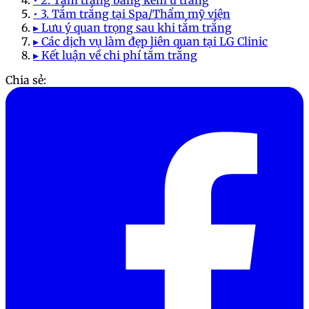
• 3. Tắm trắng tại Spa/Thẩm mỹ viện
▸ Lưu ý quan trọng sau khi tắm trắng
▸ Các dịch vụ làm đẹp liên quan tại LG Clinic
▸ Kết luận về chi phí tắm trắng
Chia sẻ: