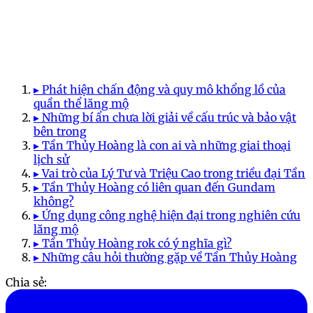
▸ Phát hiện chấn động và quy mô khổng lồ của
quần thể lăng mộ
▸ Những bí ẩn chưa lời giải về cấu trúc và bảo vật
bên trong
▸ Tần Thủy Hoàng là con ai và những giai thoại
lịch sử
▸ Vai trò của Lý Tư và Triệu Cao trong triều đại Tần
▸ Tần Thủy Hoàng có liên quan đến Gundam
không?
▸ Ứng dụng công nghệ hiện đại trong nghiên cứu
lăng mộ
▸ Tần Thủy Hoàng rok có ý nghĩa gì?
▸ Những câu hỏi thường gặp về Tần Thủy Hoàng
Chia sẻ: