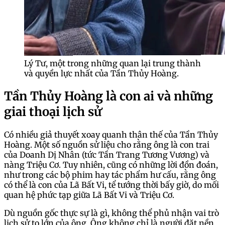
Lý Tư, một trong những quan lại trung thành
và quyền lực nhất của Tần Thủy Hoàng.
Tần Thủy Hoàng là con ai và những
giai thoại lịch sử
Có nhiều giả thuyết xoay quanh thân thế của Tần Thủy
Hoàng. Một số nguồn sử liệu cho rằng ông là con trai
của Doanh Dị Nhân (tức Tần Trang Tương Vương) và
nàng Triệu Cơ. Tuy nhiên, cũng có những lời đồn đoán,
như trong các bộ phim hay tác phẩm hư cấu, rằng ông
có thể là con của Lã Bất Vi, tể tướng thời bấy giờ, do mối
quan hệ phức tạp giữa Lã Bất Vi và Triệu Cơ.
Dù nguồn gốc thực sự là gì, không thể phủ nhận vai trò
lịch sử to lớn của ông. Ông không chỉ là người đặt nền