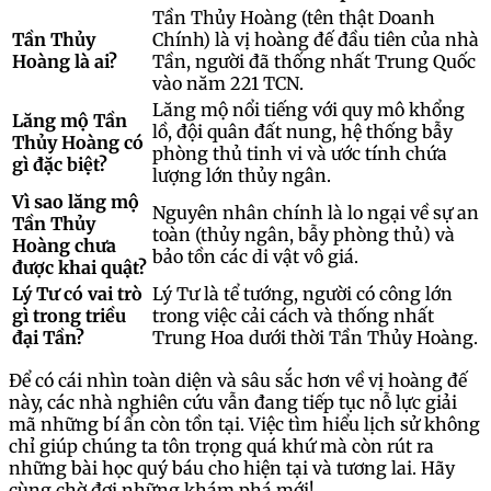
Tần Thủy Hoàng (tên thật Doanh
Tần Thủy
Chính) là vị hoàng đế đầu tiên của nhà
Hoàng là ai?
Tần, người đã thống nhất Trung Quốc
vào năm 221 TCN.
Lăng mộ nổi tiếng với quy mô khổng
Lăng mộ Tần
lồ, đội quân đất nung, hệ thống bẫy
Thủy Hoàng có
phòng thủ tinh vi và ước tính chứa
gì đặc biệt?
lượng lớn thủy ngân.
Vì sao lăng mộ
Nguyên nhân chính là lo ngại về sự an
Tần Thủy
toàn (thủy ngân, bẫy phòng thủ) và
Hoàng chưa
bảo tồn các di vật vô giá.
được khai quật?
Lý Tư có vai trò
Lý Tư là tể tướng, người có công lớn
gì trong triều
trong việc cải cách và thống nhất
đại Tần?
Trung Hoa dưới thời Tần Thủy Hoàng.
Để có cái nhìn toàn diện và sâu sắc hơn về vị hoàng đế
này, các nhà nghiên cứu vẫn đang tiếp tục nỗ lực giải
mã những bí ẩn còn tồn tại. Việc tìm hiểu lịch sử không
chỉ giúp chúng ta tôn trọng quá khứ mà còn rút ra
những bài học quý báu cho hiện tại và tương lai. Hãy
cùng chờ đợi những khám phá mới!