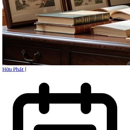
Hữu Phát
|