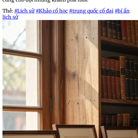
Thẻ:
#Lịch sử
#Khảo cổ học
#trung quốc cổ đại
#bí ẩn
lịch sử