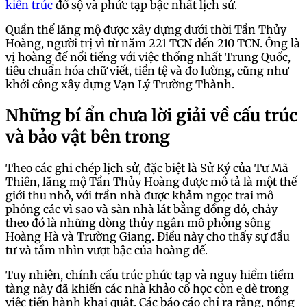
kiến trúc
đồ sộ và phức tạp bậc nhất lịch sử.
Quần thể lăng mộ được xây dựng dưới thời Tần Thủy
Hoàng, người trị vì từ năm 221 TCN đến 210 TCN. Ông là
vị hoàng đế nổi tiếng với việc thống nhất Trung Quốc,
tiêu chuẩn hóa chữ viết, tiền tệ và đo lường, cũng như
khởi công xây dựng Vạn Lý Trường Thành.
Những bí ẩn chưa lời giải về cấu trúc
và bảo vật bên trong
Theo các ghi chép lịch sử, đặc biệt là Sử Ký của Tư Mã
Thiên, lăng mộ Tần Thủy Hoàng được mô tả là một thế
giới thu nhỏ, với trần nhà được khảm ngọc trai mô
phỏng các vì sao và sàn nhà lát bằng đồng đỏ, chảy
theo đó là những dòng thủy ngân mô phỏng sông
Hoàng Hà và Trường Giang. Điều này cho thấy sự đầu
tư và tầm nhìn vượt bậc của hoàng đế.
Tuy nhiên, chính cấu trúc phức tạp và nguy hiểm tiềm
tàng này đã khiến các nhà khảo cổ học còn e dè trong
việc tiến hành khai quật. Các báo cáo chỉ ra rằng, nồng