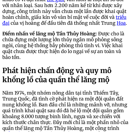
với nhân loại. Sau hơn 2.200 năm kể từ khi được xây
dựng, công trình này vẫn chưa một lần được khai quật
hoàn chỉnh, giấu kín vô vàn bí mật về cuộc đời và
triều
đại
của vị hoàng đế đầu tiên đã thống nhất Trung
Hoa
.
Điểm nhấn về lăng mộ Tần Thủy Hoàng:
Được cho là
chứa đựng một lượng lớn thủy ngân mô phỏng sông
ngòi, cùng hệ thống bẫy phòng thủ tinh vi. Việc khai
quật chưa được thực hiện do lo ngại về sự an toàn và
bảo tồn.
Phát hiện chấn động và quy mô
khổng lồ của quần thể lăng mộ
Năm 1974, một nhóm nông dân tại tỉnh Thiểm Tây,
Trung Quốc, đã tình cờ phát hiện ra một đội quân đất
nung khổng lồ. Ban đầu chỉ là những mảnh vỡ, nhưng
quá trình khai quật sau đó đã hé lộ một đội quân gồm
khoảng 8.000 tượng binh lính, ngựa và xe chiến với
kích thước chân thực. Đây mới chỉ là một phần nhỏ của
quần thể lăng mộ Tần Thủy Hoàng, một công trình