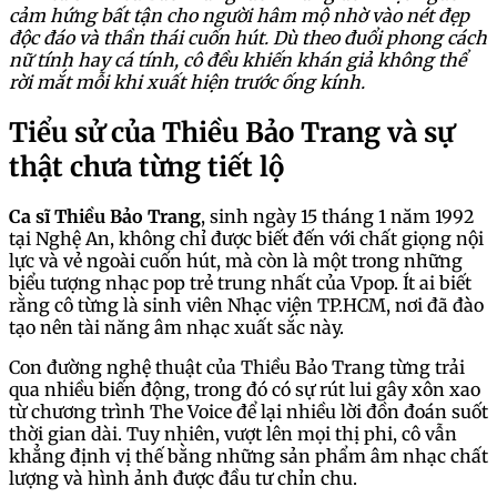
cảm hứng bất tận cho người hâm mộ nhờ vào nét đẹp
độc đáo và thần thái cuốn hút. Dù theo đuổi phong cách
nữ tính hay cá tính, cô đều khiến khán giả không thể
rời mắt mỗi khi xuất hiện trước ống kính.
Tiểu sử của Thiều Bảo Trang và sự
thật chưa từng tiết lộ
Ca sĩ Thiều Bảo Trang
, sinh ngày 15 tháng 1 năm 1992
tại Nghệ An, không chỉ được biết đến với chất giọng nội
lực và vẻ ngoài cuốn hút, mà còn là một trong những
biểu tượng nhạc pop trẻ trung nhất của Vpop. Ít ai biết
rằng cô từng là sinh viên Nhạc viện TP.HCM, nơi đã đào
tạo nên tài năng âm nhạc xuất sắc này.
Con đường nghệ thuật của Thiều Bảo Trang từng trải
qua nhiều biến động, trong đó có sự rút lui gây xôn xao
từ chương trình The Voice để lại nhiều lời đồn đoán suốt
thời gian dài. Tuy nhiên, vượt lên mọi thị phi, cô vẫn
khẳng định vị thế bằng những sản phẩm âm nhạc chất
lượng và hình ảnh được đầu tư chỉn chu.