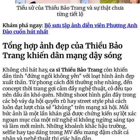
Tiểu sử của Thiều Bảo Trang và sự thật chưa
từng tiết lộ
Khám phá ngay:
Bộ sưu tập ảnh diễn viên Phương Anh
Đào cuốn hút nhất
Tổng hợp ảnh đẹp của Thiều Bảo
Trang khiến dân mạng dậy sóng
Không chỉ hát hay,
ca sĩ Thiều Bảo Trang
còn khiến
dân tình "đứng ngồi không yên" với loạt hình ảnh đẹp
xuất thần. Từ phong cách đời thường nhẹ nhàng, đến
concept thời trang gợi cảm đầy nghệ thuật, cô đều tạo
nên dấu ấn khó quên. Những shoot hình gần đây trong
các bộ váy dạ hội quyến rũ hay street style phá cách
luôn đạt lượt chia sẻ "khủng" trên mạng xã hội. Mỗi
bức ảnh là một lần khán giả được chứng kiến sự lột xác
ngoạn mục của một nữ nghệ sĩ không ngừng sáng tạo
và làm mới mình. Những khoảnh khắc hậu trường,
selfie hay tạo dáng trong MV đều mang đậm chất cá
nhân và nghệ thuật thị giác hấp dẫn.