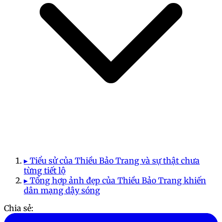
▸ Tiểu sử của Thiều Bảo Trang và sự thật chưa
từng tiết lộ
▸ Tổng hợp ảnh đẹp của Thiều Bảo Trang khiến
dân mạng dậy sóng
Chia sẻ: