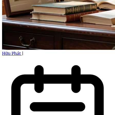
Hữu Phát
|