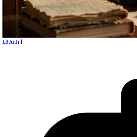
Lê Anh
|