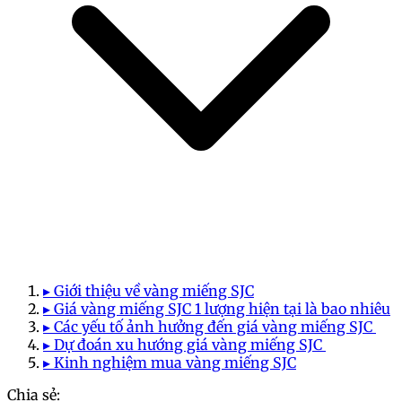
▸ Giới thiệu về vàng miếng SJC
▸ Giá vàng miếng SJC 1 lượng hiện tại là bao nhiêu
▸ Các yếu tố ảnh hưởng đến giá vàng miếng SJC
▸ Dự đoán xu hướng giá vàng miếng SJC
▸ Kinh nghiệm mua vàng miếng SJC
Chia sẻ: