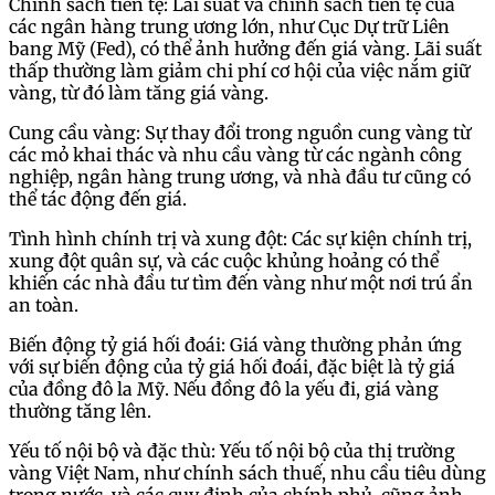
Chính sách tiền tệ: Lãi suất và chính sách tiền tệ của
các ngân hàng trung ương lớn, như Cục Dự trữ Liên
bang Mỹ (Fed), có thể ảnh hưởng đến giá vàng. Lãi suất
thấp thường làm giảm chi phí cơ hội của việc nắm giữ
vàng, từ đó làm tăng giá vàng.
Cung cầu vàng: Sự thay đổi trong nguồn cung vàng từ
các mỏ khai thác và nhu cầu vàng từ các ngành công
nghiệp, ngân hàng trung ương, và nhà đầu tư cũng có
thể tác động đến giá.
Tình hình chính trị và xung đột: Các sự kiện chính trị,
xung đột quân sự, và các cuộc khủng hoảng có thể
khiến các nhà đầu tư tìm đến vàng như một nơi trú ẩn
an toàn.
Biến động tỷ giá hối đoái: Giá vàng thường phản ứng
với sự biến động của tỷ giá hối đoái, đặc biệt là tỷ giá
của đồng đô la Mỹ. Nếu đồng đô la yếu đi, giá vàng
thường tăng lên.
Yếu tố nội bộ và đặc thù: Yếu tố nội bộ của thị trường
vàng Việt Nam, như chính sách thuế, nhu cầu tiêu dùng
trong nước, và các quy định của chính phủ, cũng ảnh