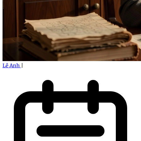
Lê Anh
|