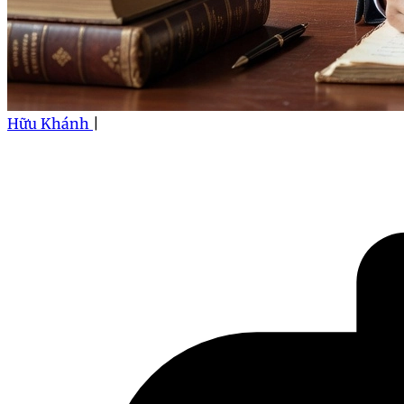
Hữu Khánh
|