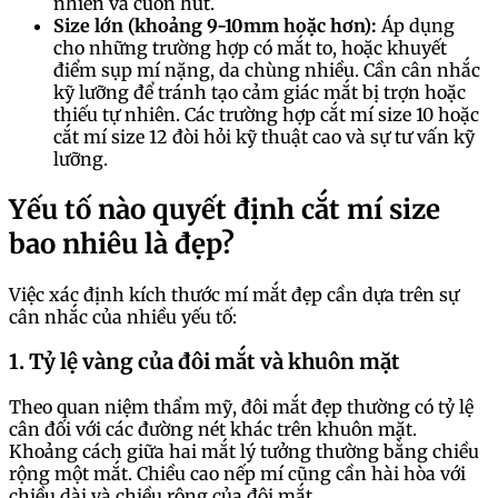
nhiên và cuốn hút.
Size lớn (khoảng 9-10mm hoặc hơn):
Áp dụng
cho những trường hợp có mắt to, hoặc khuyết
điểm sụp mí nặng, da chùng nhiều. Cần cân nhắc
kỹ lưỡng để tránh tạo cảm giác mắt bị trợn hoặc
thiếu tự nhiên. Các trường hợp cắt mí size 10 hoặc
cắt mí size 12 đòi hỏi kỹ thuật cao và sự tư vấn kỹ
lưỡng.
Yếu tố nào quyết định cắt mí size
bao nhiêu là đẹp?
Việc xác định kích thước mí mắt đẹp cần dựa trên sự
cân nhắc của nhiều yếu tố:
1. Tỷ lệ vàng của đôi mắt và khuôn mặt
Theo quan niệm thẩm mỹ, đôi mắt đẹp thường có tỷ lệ
cân đối với các đường nét khác trên khuôn mặt.
Khoảng cách giữa hai mắt lý tưởng thường bằng chiều
rộng một mắt. Chiều cao nếp mí cũng cần hài hòa với
chiều dài và chiều rộng của đôi mắt.