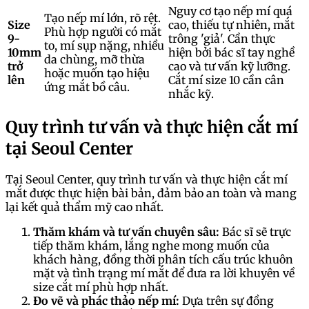
Nguy cơ tạo nếp mí quá
Tạo nếp mí lớn, rõ rệt.
Size
cao, thiếu tự nhiên, mắt
Phù hợp người có mắt
9-
trông 'giả'. Cần thực
to, mí sụp nặng, nhiều
10mm
hiện bởi bác sĩ tay nghề
da chùng, mỡ thừa
trở
cao và tư vấn kỹ lưỡng.
hoặc muốn tạo hiệu
lên
Cắt mí size 10 cần cân
ứng mắt bồ câu.
nhắc kỹ.
Quy trình tư vấn và thực hiện cắt mí
tại Seoul Center
Tại Seoul Center, quy trình tư vấn và thực hiện cắt mí
mắt được thực hiện bài bản, đảm bảo an toàn và mang
lại kết quả thẩm mỹ cao nhất.
Thăm khám và tư vấn chuyên sâu:
Bác sĩ sẽ trực
tiếp thăm khám, lắng nghe mong muốn của
khách hàng, đồng thời phân tích cấu trúc khuôn
mặt và tình trạng mí mắt để đưa ra lời khuyên về
size cắt mí phù hợp nhất.
Đo vẽ và phác thảo nếp mí:
Dựa trên sự đồng