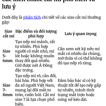
lưu ý
Dưới đây là
phân tích
chi tiết về các size cắt mí thường
gặp:
Size
Đặc điểm và đối tượng
Lưu ý quan trọng
cắt mí
phù hợp
Tạo nếp mí mảnh, rất
tự nhiên. Phù hợp
Cần xem xét kỹ nếu mí
Size
người có mắt nhỏ, mí
mắt có nhiều da chùng,
5-
lót hoặc không muốn
mỡ thừa vì có thể không
6mm
thay đổi quá nhiều.
đủ tạo nếp rõ ràng.
Giữ được nét Á Đông
đặc trưng.
Tạo nếp mí rõ, cân đối,
hài hòa. Phù hợp với
Đảm bảo bác sĩ có kỹ
Size
đa số người Việt Nam,
thuật tốt để tạo nếp gấp
7-
mang lại đôi mắt to
tự nhiên, tránh tình
8mm
tròn, cuốn hút. Cắt mí
trạng mắt trợn hoặc
size 7 là lựa chọn phổ
sưng nề kéo dài.
biến.