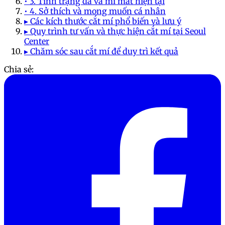
• 3. Tình trạng da và mí mắt hiện tại
• 4. Sở thích và mong muốn cá nhân
▸ Các kích thước cắt mí phổ biến và lưu ý
▸ Quy trình tư vấn và thực hiện cắt mí tại Seoul
Center
▸ Chăm sóc sau cắt mí để duy trì kết quả
Chia sẻ: