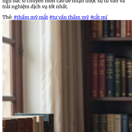
ngũ bác sĩ chuyên môn cao để nhận được sự tư vấn và
trải nghiệm dịch vụ tốt nhất.
Thẻ:
#thẩm mỹ mắt
#tư vấn thẩm mỹ
#cắt mí