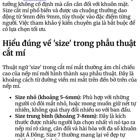
tưởng không cố định mà cần cân đối với khuôn mặt.
Size cắt mí phổ biến và được ưa chuộng thường dao
động từ 5mm đến 9mm, tùy thuộc vào đặc điểm từng
người. Việc tham khảo ý kiến chuyên gia là bắt buộc để
có lựa chọn tối ưu.
Hiểu đúng về 'size' trong phẫu thuật
cắt mí
Thuật ngữ 'size' trong cắt mí mắt thường ám chỉ chiều
cao của nếp mí mới hình thành sau phẫu thuật. Đây là
khoảng cách từ đường viền mi mắt trên đến bờ trên của
nếp mí.
Size nhỏ (khoảng 5-6mm):
Phù hợp với những
người có đôi mắt nhỏ, hoặc mong muốn giữ nét tự
nhiên, không quá thay đổi nhiều so với ban đầu.
Size trung bình (khoảng 7-8mm):
Đây là kích
thước được nhiều người lựa chọn nhất vì nó tạo ra
nếp mí rõ ràng, cân đối và hài hòa với đa số khuôn
mặt Á Đông. Size 7 thường mang lại vẻ đẹp tự