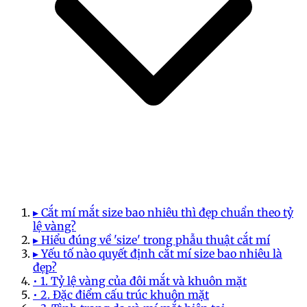
▸ Cắt mí mắt size bao nhiêu thì đẹp chuẩn theo tỷ
lệ vàng?
▸ Hiểu đúng về 'size' trong phẫu thuật cắt mí
▸ Yếu tố nào quyết định cắt mí size bao nhiêu là
đẹp?
• 1. Tỷ lệ vàng của đôi mắt và khuôn mặt
• 2. Đặc điểm cấu trúc khuôn mặt