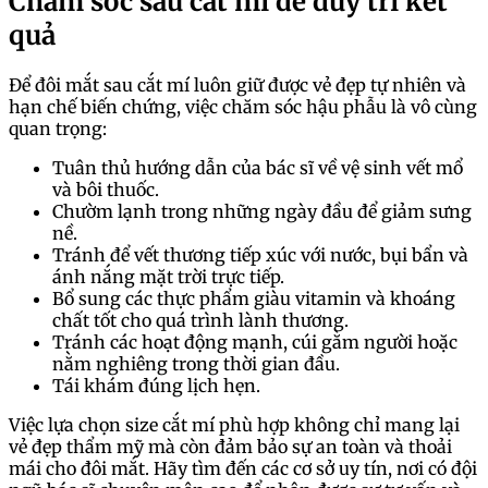
Chăm sóc sau cắt mí để duy trì kết
quả
Để đôi mắt sau cắt mí luôn giữ được vẻ đẹp tự nhiên và
hạn chế biến chứng, việc chăm sóc hậu phẫu là vô cùng
quan trọng:
Tuân thủ hướng dẫn của bác sĩ về vệ sinh vết mổ
và bôi thuốc.
Chườm lạnh trong những ngày đầu để giảm sưng
nề.
Tránh để vết thương tiếp xúc với nước, bụi bẩn và
ánh nắng mặt trời trực tiếp.
Bổ sung các thực phẩm giàu vitamin và khoáng
chất tốt cho quá trình lành thương.
Tránh các hoạt động mạnh, cúi gằm người hoặc
nằm nghiêng trong thời gian đầu.
Tái khám đúng lịch hẹn.
Việc lựa chọn size cắt mí phù hợp không chỉ mang lại
vẻ đẹp thẩm mỹ mà còn đảm bảo sự an toàn và thoải
mái cho đôi mắt. Hãy tìm đến các cơ sở uy tín, nơi có đội