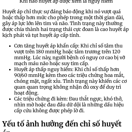
Khi nào huyết áp được xem là nguy hiểm
Huyết áp chỉ thực sự đáng báo động khi nó vượt quá
hoặc thấp hơn mức cho phép trong một thời gian dài,
gây áp lực lớn lên tim và não. Tình trạng này thường
được chia thành hai trạng thái cực đoan là cao huyết áp
kịch phát và tụt huyết áp cấp tính.
Cơn tăng huyết áp khẩn cấp: Khi chỉ số tâm thu
vượt trên 180 mmHg hoặc tâm trương trên 120
mmHg. Lúc này, người bệnh có nguy cơ cao bị vỡ
mạch máu não hoặc suy tim cấp.
Huyết áp thấp nguy hiểm: Khi chỉ số thấp hơn
90/60 mmHg kèm theo các triệu chứng hoa mắt,
chóng mặt, ngất xỉu. Tình trạng này khiến các cơ
quan quan trọng không nhận đủ oxy để duy trì
hoạt động.
Các triệu chứng đi kèm: Đau thắt ngực, khó thở,
nhìn mờ hoặc đau đầu dữ dội là những dấu hiệu
cấp cứu không được phép lờ đi.
Yếu tố ảnh hưởng đến chỉ số huyết