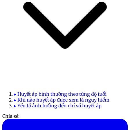
▸ Huyết áp bình thường theo từng độ tuổi
▸ Khi nào huyết áp được xem là nguy hiểm
▸ Yếu tố ảnh hưởng đến chỉ số huyết áp
Chia sẻ: