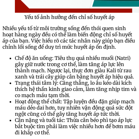
Yếu tố ảnh hưởng đến chỉ số huyết áp
Nhiều yếu tố từ môi trường sống đến thói quen sinh
hoạt hàng ngày đều có thể làm biến động chỉ số huyết
áp của bạn. Việc hiểu rõ các tác nhân này giúp bạn điều
chỉnh lối sống để duy trì mức huyết áp ổn định.
Chế độ ăn uống: Tiêu thụ quá nhiều muối (Natri)
gây giữ nước trong cơ thể, làm tăng áp lực lên
thành mạch. Ngược lại, thực đơn giàu Kali từ rau
xanh và trái cây giúp cân bằng huyết áp hiệu quả.
Trạng thái tâm lý: Căng thẳng, lo âu kéo dài kích
thích hệ thần kinh giao cảm, làm tăng nhịp tim và
co mạch máu tạm thời.
Hoạt động thể chất: Tập luyện đều đặn giúp mạch
máu dẻo dai hơn, tuy nhiên vận động quá sức đột
ngột cũng có thể gây tăng huyết áp tức thời.
Cân nặng và tuổi tác: Thừa cân béo phì tạo áp lực
bắt buộc tim phải làm việc nhiều hơn để bơm máu
đi khắp cơ thể.