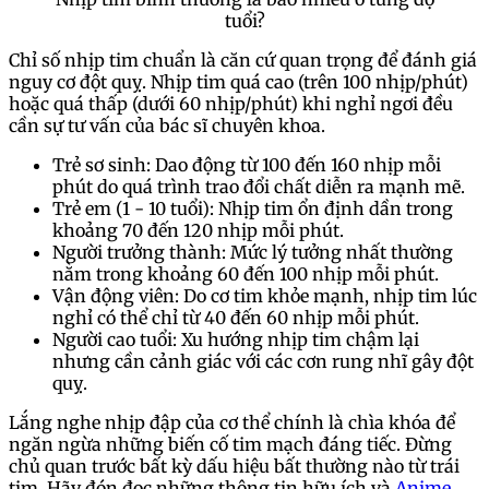
tuổi?
Chỉ số nhịp tim chuẩn là căn cứ quan trọng để đánh giá
nguy cơ đột quỵ. Nhịp tim quá cao (trên 100 nhịp/phút)
hoặc quá thấp (dưới 60 nhịp/phút) khi nghỉ ngơi đều
cần sự tư vấn của bác sĩ chuyên khoa.
Trẻ sơ sinh: Dao động từ 100 đến 160 nhịp mỗi
phút do quá trình trao đổi chất diễn ra mạnh mẽ.
Trẻ em (1 - 10 tuổi): Nhịp tim ổn định dần trong
khoảng 70 đến 120 nhịp mỗi phút.
Người trưởng thành: Mức lý tưởng nhất thường
nằm trong khoảng 60 đến 100 nhịp mỗi phút.
Vận động viên: Do cơ tim khỏe mạnh, nhịp tim lúc
nghỉ có thể chỉ từ 40 đến 60 nhịp mỗi phút.
Người cao tuổi: Xu hướng nhịp tim chậm lại
nhưng cần cảnh giác với các cơn rung nhĩ gây đột
quỵ.
Lắng nghe nhịp đập của cơ thể chính là chìa khóa để
ngăn ngừa những biến cố tim mạch đáng tiếc. Đừng
chủ quan trước bất kỳ dấu hiệu bất thường nào từ trái
tim. Hãy đón đọc những thông tin hữu ích và
Anime