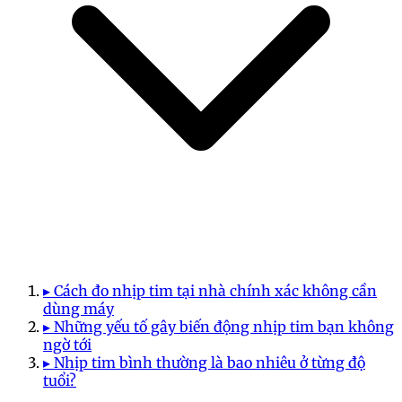
▸ Cách đo nhịp tim tại nhà chính xác không cần
dùng máy
▸ Những yếu tố gây biến động nhịp tim bạn không
ngờ tới
▸ Nhịp tim bình thường là bao nhiêu ở từng độ
tuổi?