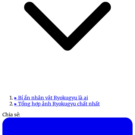
▸ Bí ẩn nhân vật Ryokugyu là ai
▸ Tổng hợp ảnh Ryokugyu chất nhất
Chia sẻ: