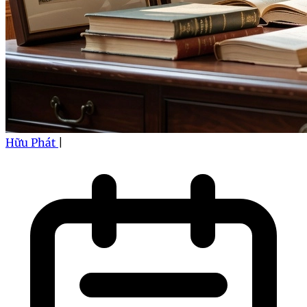
Hữu Phát
|