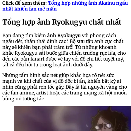
Click để xem thêm:
Tổng hợp những ảnh Akainu ngầu
nhất khiến fan mê mẩn
Tổng hợp ảnh Ryokugyu chất nhất
Bạn đang tìm kiếm
ảnh Ryokugyu
với phong cách
ngầu đét, thần thái đỉnh cao? Bộ sưu tập ảnh cực chất
này sẽ khiến bạn phải trầm trồ! Từ những khoảnh
khắc Ryokugyu sải bước giữa chiến trường rực lửa, cho
đến các bản fanart được vẽ tay với độ chi tiết tuyệt mỹ,
tất cả đều hội tụ trong loạt ảnh dưới đây.
Những tấm hình sắc nét giúp khắc họa rõ nét sức
mạnh và khí chất của vị đô đốc bí ẩn, khiến bất kỳ ai
nhìn cũng phải rợn tóc gáy. Đây là tài nguyên vàng cho
các fan anime, artist hoặc các trang mạng xã hội muốn
bùng nổ tương tác.