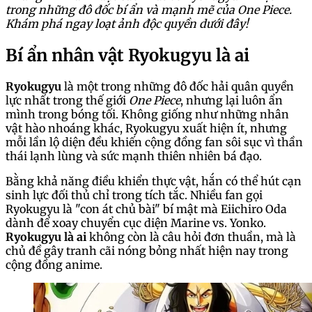
trong những đô đốc bí ẩn và mạnh mẽ của One Piece.
Khám phá ngay loạt ảnh độc quyền dưới đây!
Bí ẩn nhân vật Ryokugyu là ai
Ryokugyu
là một trong những đô đốc hải quân quyền
lực nhất trong thế giới
One Piece
, nhưng lại luôn ẩn
mình trong bóng tối. Không giống như những nhân
vật hào nhoáng khác, Ryokugyu xuất hiện ít, nhưng
mỗi lần lộ diện đều khiến cộng đồng fan sôi sục vì thần
thái lạnh lùng và sức mạnh thiên nhiên bá đạo.
Bằng khả năng điều khiển thực vật, hắn có thể hút cạn
sinh lực đối thủ chỉ trong tích tắc. Nhiều fan gọi
Ryokugyu là "con át chủ bài" bí mật mà Eiichiro Oda
dành để xoay chuyển cục diện Marine vs. Yonko.
Ryokugyu là ai
không còn là câu hỏi đơn thuần, mà là
chủ đề gây tranh cãi nóng bỏng nhất hiện nay trong
cộng đồng anime.