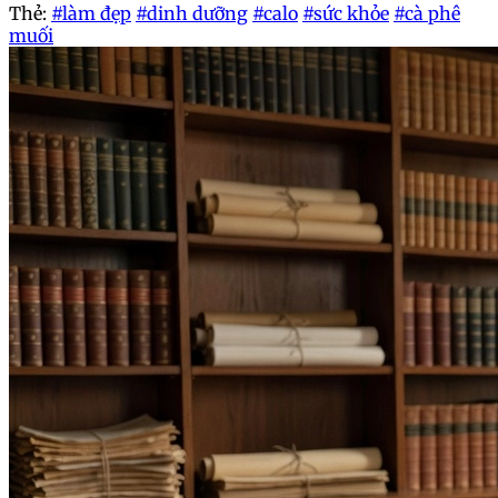
Thẻ:
#làm đẹp
#dinh dưỡng
#calo
#sức khỏe
#cà phê
muối