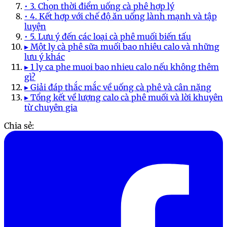
• 3. Chọn thời điểm uống cà phê hợp lý
• 4. Kết hợp với chế độ ăn uống lành mạnh và tập
luyện
• 5. Lưu ý đến các loại cà phê muối biến tấu
▸ Một ly cà phê sữa muối bao nhiêu calo và những
lưu ý khác
▸ 1 ly ca phe muoi bao nhieu calo nếu không thêm
gì?
▸ Giải đáp thắc mắc về uống cà phê và cân nặng
▸ Tổng kết về lượng calo cà phê muối và lời khuyên
từ chuyên gia
Chia sẻ: