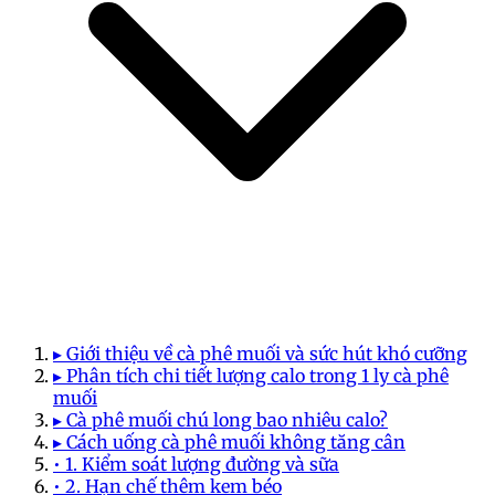
▸ Giới thiệu về cà phê muối và sức hút khó cưỡng
▸ Phân tích chi tiết lượng calo trong 1 ly cà phê
muối
▸ Cà phê muối chú long bao nhiêu calo?
▸ Cách uống cà phê muối không tăng cân
• 1. Kiểm soát lượng đường và sữa
• 2. Hạn chế thêm kem béo