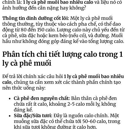
chính là:
1 ly cà phê muối bao nhiêu calo
và liệu nó có
ảnh hưởng đến cân nặng hay không?
Thông tin dinh dưỡng cốt lõi:
Một ly cà phê muối
thông thường, tùy thuộc vào cách pha chế, có thể dao
động từ 80 đến 150 calo. Lượng calo này chủ yếu đến từ
cà phê, sữa đặc hoặc kem béo (nếu có), và đường. Muối
hầu như không đóng góp đáng kể vào tổng lượng calo.
Phân tích chi tiết lượng calo trong 1
ly cà phê muối
Để trả lời chính xác câu hỏi
1 ly cà phê muối bao nhiêu
calo
, chúng ta cần xem xét các thành phần chính tạo
nên thức uống này:
Cà phê đen nguyên chất:
Bản thân cà phê đen
chứa rất ít calo, khoảng 2-5 calo mỗi ly, không
đáng kể.
Sữa đặc/Sữa tươi:
Đây là nguồn calo chính. Một
muỗng sữa đặc có thể chứa tới 50-60 calo, trong
khi sữa tươi không đường ít calo hơn.