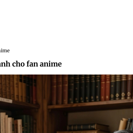
nime
ành cho fan anime