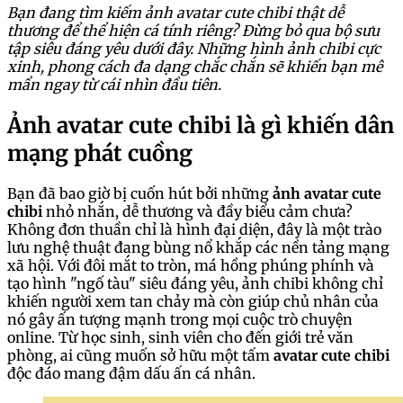
Bạn đang tìm kiếm ảnh avatar cute chibi thật dễ
thương để thể hiện cá tính riêng? Đừng bỏ qua bộ sưu
tập siêu đáng yêu dưới đây. Những hình ảnh chibi cực
xinh, phong cách đa dạng chắc chắn sẽ khiến bạn mê
mẩn ngay từ cái nhìn đầu tiên.
Ảnh avatar cute chibi là gì khiến dân
mạng phát cuồng
Bạn đã bao giờ bị cuốn hút bởi những
ảnh avatar cute
chibi
nhỏ nhắn, dễ thương và đầy biểu cảm chưa?
Không đơn thuần chỉ là hình đại diện, đây là một trào
lưu nghệ thuật đang bùng nổ khắp các nền tảng mạng
xã hội. Với đôi mắt to tròn, má hồng phúng phính và
tạo hình "ngố tàu" siêu đáng yêu, ảnh chibi không chỉ
khiến người xem tan chảy mà còn giúp chủ nhân của
nó gây ấn tượng mạnh trong mọi cuộc trò chuyện
online. Từ học sinh, sinh viên cho đến giới trẻ văn
phòng, ai cũng muốn sở hữu một tấm
avatar cute chibi
độc đáo mang đậm dấu ấn cá nhân.