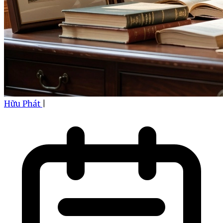
Hữu Phát
|