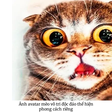
Ảnh avatar mèo vô tri độc đáo thể hiện
phong cách riêng