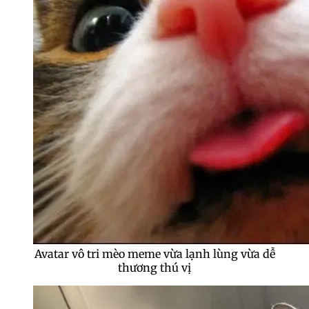
Avatar vô tri mèo meme vừa lạnh lùng vừa dễ
thương thú vị