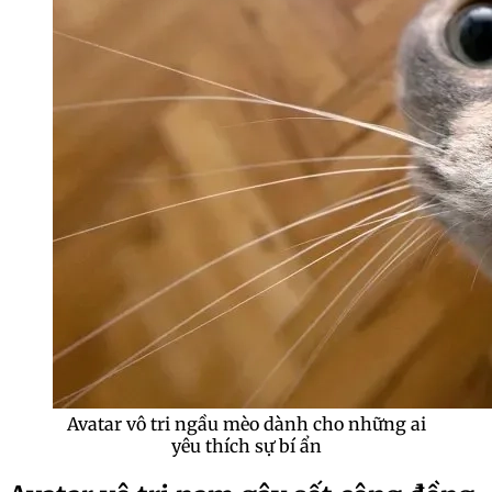
Avatar vô tri ngầu mèo dành cho những ai
yêu thích sự bí ẩn