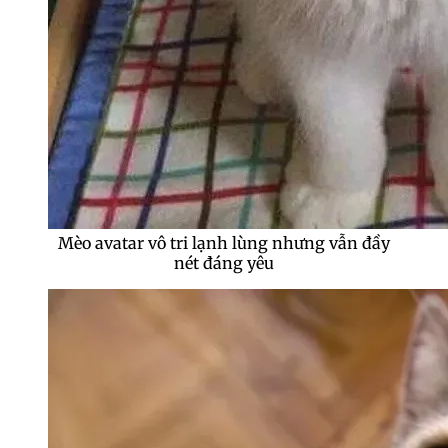
Mèo avatar vô tri lạnh lùng nhưng vẫn đầy
nét đáng yêu