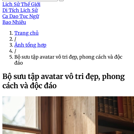
Lịch Sử Thế Giới
Di Tích Lịch Sử
Ca Dao Tục Ngữ
Bao Nhiêu
Trang chủ
/
Ảnh tổng hợp
/
Bộ sưu tập avatar vô tri đẹp, phong cách và độc
đáo
Bộ sưu tập avatar vô tri đẹp, phong
cách và độc đáo