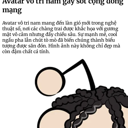
Avatar vô tri nam gây sốt cộng đồng
mạng
Avatar vô tri nam mang đến làn gió mới trong nghệ
thuật số, nơi các chàng trai được khắc họa với gương
mặt vô cảm nhưng đầy chiều sâu. Sự mạnh mẽ, cool
ngầu pha lẫn chút tò mò đã biến chúng thành biểu
tượng được săn đón. Hình ảnh này không chỉ đẹp mà
còn đậm chất cá tính.