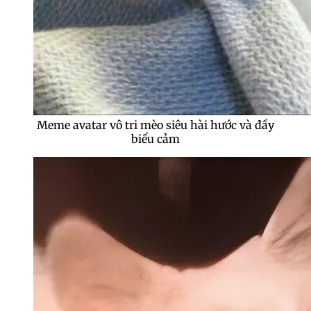
Meme avatar vô tri mèo siêu hài hước và đầy
biểu cảm