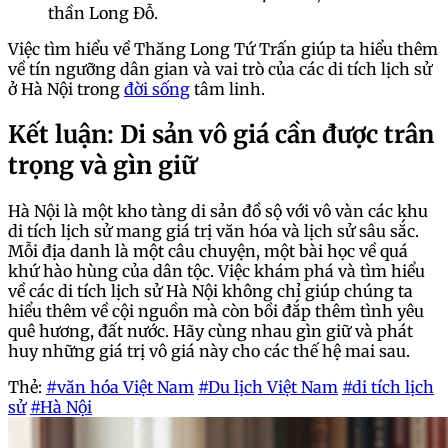
thần Long Đỗ.
Việc tìm hiểu về Thăng Long Tứ Trấn giúp ta hiểu thêm
về tín ngưỡng dân gian và vai trò của các di tích lịch sử
ở Hà Nội trong
đời sống
tâm linh.
Kết luận: Di sản vô giá cần được trân
trọng và gìn giữ
Hà Nội là một kho tàng di sản đồ sộ với vô vàn các khu
di tích lịch sử mang giá trị văn hóa và lịch sử sâu sắc.
Mỗi địa danh là một câu chuyện, một bài học về quá
khứ hào hùng của dân tộc. Việc khám phá và tìm hiểu
về các di tích lịch sử Hà Nội không chỉ giúp chúng ta
hiểu thêm về cội nguồn mà còn bồi đắp thêm tình yêu
quê hương, đất nước. Hãy cùng nhau gìn giữ và phát
huy những giá trị vô giá này cho các thế hệ mai sau.
Thẻ:
#văn hóa Việt Nam
#Du lịch Việt Nam
#di tích lịch
sử
#Hà Nội