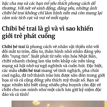
bậc cha mẹ và các bạn trẻ yêu thích phong cách dễ
thương. Với nét vẽ sinh động, đáng yêu, những ảnh
chibi bé trai không chỉ làm hình nền mà còn mang lại
cảm xúc tích cực và vui vẻ mỗi ngày.
Chibi bé trai là gì và vì sao khiến
giới trẻ phát cuồng
Chibi bé trai
là phong cách vẽ nhân vật thiếu nhi với
đôi mắt to tròn, đầu to, thân hình nhỏ nhắn đáng yêu
đến "rụng tim". Xuất phát từ nền văn hóa Nhật Bản,
chibi nhanh chóng lan tỏa trên khắp các nền tảng
mạng xã hội nhờ sự ngộ nghĩnh và cuốn hút. Đặc biệt,
các mẫu
chibi bé trai
mang vẻ tinh nghịch, pha chút
cool ngầu, đã trở thành trào lưu được săn đón trong giới
họa sĩ và cả cộng đồng yêu thích mỹ thuật số. Bạn sẽ
ngạc nhiên khi biết rằng nhiều phụ huynh còn đặt vẽ
chibi cho con mình như một cách lưu giữ kỷ niệm độc
đáo và cá tính!