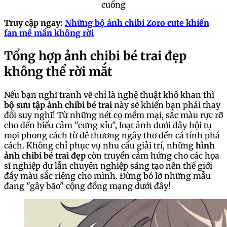
cuồng
Truy cập ngay:
Những bộ ảnh chibi Zoro cute khiến
fan mê mẩn không rời
Tổng hợp ảnh chibi bé trai đẹp
không thể rời mắt
Nếu bạn nghĩ tranh vẽ chỉ là nghệ thuật khô khan thì
bộ sưu tập ảnh chibi bé trai
này sẽ khiến bạn phải thay
đổi suy nghĩ! Từ những nét cọ mềm mại, sắc màu rực rỡ
cho đến biểu cảm "cưng xỉu", loạt ảnh dưới đây hội tụ
mọi phong cách từ dễ thương ngây thơ đến cá tính phá
cách. Không chỉ phục vụ nhu cầu giải trí, những
hình
ảnh chibi bé trai đẹp
còn truyền cảm hứng cho các họa
sĩ nghiệp dư lẫn chuyên nghiệp sáng tạo nên thế giới
đầy màu sắc riêng cho mình. Đừng bỏ lỡ những mẫu
đang "gây bão" cộng đồng mạng dưới đây!