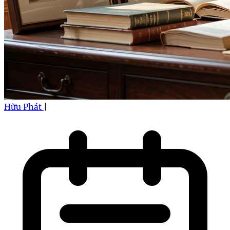
Hữu Phát
|