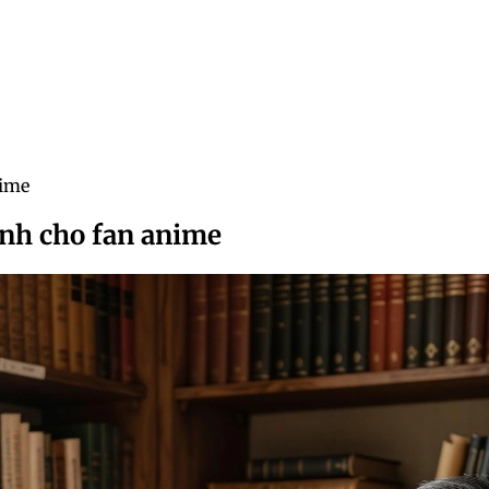
nime
ành cho fan anime