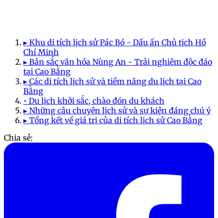
▸ Khu di tích lịch sử Pác Bó - Dấu ấn Chủ tịch Hồ
Chí Minh
▸ Bản sắc văn hóa Nùng An - Trải nghiệm độc đáo
tại Cao Bằng
▸ Các di tích lịch sử và tiềm năng du lịch tại Cao
Bằng
• Du lịch khởi sắc, chào đón du khách
▸ Những câu chuyện lịch sử và sự kiện đáng chú ý
▸ Tổng kết về giá trị của di tích lịch sử Cao Bằng
Chia sẻ: