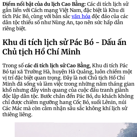
Điểm nổi bật của du lịch Cao Bằng:
Các di tích lịch sử
gắn liền với Cách mạng Việt Nam, đặc biệt là Khu di
tích Pác Bó, cùng với bản sắc
văn hóa
độc đáo của các
dân tộc thiểu số như Nùng An, tạo nên sức hấp dẫn
riêng biệt.
Khu di tích lịch sử Pác Bó - Dấu ấn
Chủ tịch Hồ Chí Minh
Trong số
các di tích lịch sử Cao Bằng
, Khu di tích Pác
Bó tại xã Trường Hà, huyện Hà Quảng, luôn chiếm một
vị trí đặc biệt quan trọng. Đây là nơi Chủ tịch Hồ Chí
Minh đã sống và làm việc trong những năm tháng gian
khổ nhưng đầy vinh quang của cuộc đấu tranh giành
độc lập dân tộc. Bước chân đến Pác Bó, du khách không
chỉ được chiêm ngưỡng hang Cốc Bó, suối Lênin, núi
Các Mác mà còn cảm nhận sâu sắc không khí lịch sử
thiêng liêng.