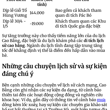
tính)
Dịp lễ Giỗ Tổ
Bao gồm cả khách tham
144.000
Hùng Vương
quan di tích Pác Bó
Dịp lễ 30/4 -
Khách tham quan các Khu
~19.000
1/5
di tích Quốc gia đặc biệt
Sự tăng trưởng này cho thấy tiềm năng lớn của du lịch
Cao Bằng, đặc biệt là du lịch khám phá các
di tích lịch
sử cao bằng
. Ngành du lịch tỉnh đang tập trung tăng
tốc để khẳng định vị thế là điểm đến hấp dẫn vào mùa
hè.
Những câu chuyện lịch sử và sự kiện
đáng chú ý
Bên cạnh những câu chuyện về lịch sử cách mạng, Cao
Bằng còn ghi nhận các sự kiện đa dạng, từ cảnh báo
thiên tai đến các hoạt động cộng đồng và nghiên cứu
khoa học. Ví dụ, gần đây có thông tin về cảnh báo
mưa
dông kèm lốc xoáy, hay sự kiện các chuyên gia khảo sát
hố sụt bất thường tại xã Trường Hà, một hiện tượng địa