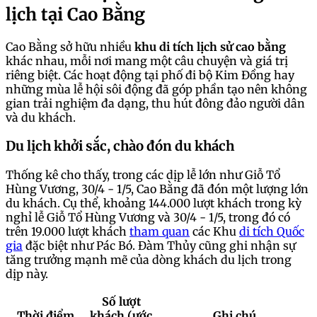
lịch tại Cao Bằng
Cao Bằng sở hữu nhiều
khu di tích lịch sử cao bằng
khác nhau, mỗi nơi mang một câu chuyện và giá trị
riêng biệt. Các hoạt động tại phố đi bộ Kim Đồng hay
những mùa lễ hội sôi động đã góp phần tạo nên không
gian trải nghiệm đa dạng, thu hút đông đảo người dân
và du khách.
Du lịch khởi sắc, chào đón du khách
Thống kê cho thấy, trong các dịp lễ lớn như Giỗ Tổ
Hùng Vương, 30/4 - 1/5, Cao Bằng đã đón một lượng lớn
du khách. Cụ thể, khoảng 144.000 lượt khách trong kỳ
nghỉ lễ Giỗ Tổ Hùng Vương và 30/4 - 1/5, trong đó có
trên 19.000 lượt khách
tham quan
các Khu
di tích Quốc
gia
đặc biệt như Pác Bó. Đàm Thủy cũng ghi nhận sự
tăng trưởng mạnh mẽ của dòng khách du lịch trong
dịp này.
Số lượt
Thời điểm
khách (ước
Ghi chú