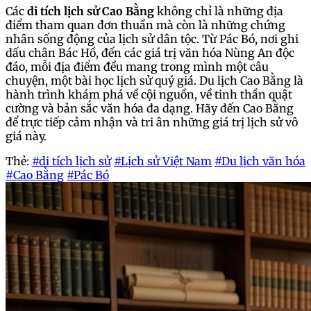
Các
di tích lịch sử Cao Bằng
không chỉ là những địa
điểm tham quan đơn thuần mà còn là những chứng
nhân sống động của lịch sử dân tộc. Từ Pác Bó, nơi ghi
dấu chân Bác Hồ, đến các giá trị văn hóa Nùng An độc
đáo, mỗi địa điểm đều mang trong mình một câu
chuyện, một bài học lịch sử quý giá. Du lịch Cao Bằng là
hành trình khám phá về cội nguồn, về tinh thần quật
cường và bản sắc văn hóa đa dạng. Hãy đến Cao Bằng
để trực tiếp cảm nhận và tri ân những giá trị lịch sử vô
giá này.
Thẻ:
#di tích lịch sử
#Lịch sử Việt Nam
#Du lịch văn hóa
#Cao Bằng
#Pác Bó