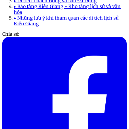
▸ Di tích Thạch Động và Núi Đá Dựng
▸ Bảo tàng Kiên Giang - Kho tàng lịch sử và văn
hóa
▸ Những lưu ý khi tham quan các di tích lịch sử
Kiên Giang
Chia sẻ: