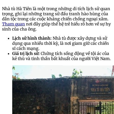
Nhà tù Hà Tiên là một trong những di tích lịch sử quan
trọng, ghi lại những trang sử đấu tranh hào hùng của
dân tộc trong các cuộc kháng chiến chống ngoại xâm.
Tham quan
nơi đây giúp thế hệ trẻ hiểu rõ hơn về sự hy
sinh của cha ông.
Lịch sử hình thành:
Nhà tù được xây dựng và sử
dụng qua nhiều thời kỳ, là nơi giam giữ các chiến
sĩ cách mạng.
Giá trị lịch sử:
Chứng tích sống động về tội ác của
kẻ thù và tinh thần bất khuất của người Việt Nam.