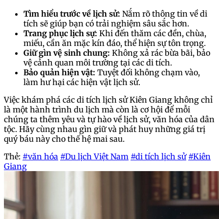
Tìm hiểu trước về lịch sử:
Nắm rõ thông tin về di
tích sẽ giúp bạn có trải nghiệm sâu sắc hơn.
Trang phục lịch sự:
Khi đến thăm các đền, chùa,
miếu, cần ăn mặc kín đáo, thể hiện sự tôn trọng.
Giữ gìn vệ sinh chung:
Không xả rác bừa bãi, bảo
vệ cảnh quan môi trường tại các di tích.
Bảo quản hiện vật:
Tuyệt đối không chạm vào,
làm hư hại các hiện vật lịch sử.
Việc khám phá các di tích lịch sử Kiên Giang không chỉ
là một hành trình du lịch mà còn là cơ hội để mỗi
chúng ta thêm yêu và tự hào về lịch sử, văn hóa của dân
tộc. Hãy cùng nhau gìn giữ và phát huy những giá trị
quý báu này cho thế hệ mai sau.
Thẻ:
#văn hóa
#Du lịch Việt Nam
#di tích lịch sử
#Kiên
Giang