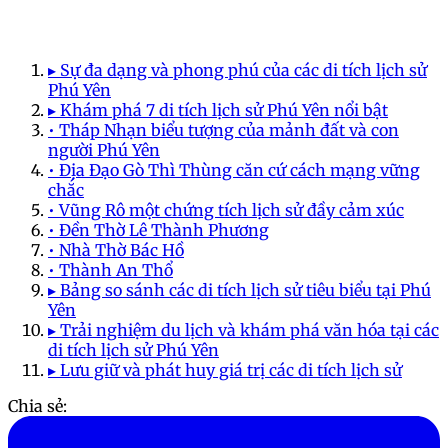
▸ Sự đa dạng và phong phú của các di tích lịch sử
Phú Yên
▸ Khám phá 7 di tích lịch sử Phú Yên nổi bật
• Tháp Nhạn biểu tượng của mảnh đất và con
người Phú Yên
• Địa Đạo Gò Thì Thùng căn cứ cách mạng vững
chắc
• Vũng Rô một chứng tích lịch sử đầy cảm xúc
• Đền Thờ Lê Thành Phương
• Nhà Thờ Bác Hồ
• Thành An Thổ
▸ Bảng so sánh các di tích lịch sử tiêu biểu tại Phú
Yên
▸ Trải nghiệm du lịch và khám phá văn hóa tại các
di tích lịch sử Phú Yên
▸ Lưu giữ và phát huy giá trị các di tích lịch sử
Chia sẻ: