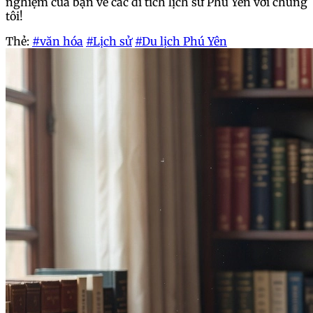
nghiệm của bạn về các di tích lịch sử Phú Yên với chúng
tôi!
Thẻ:
#văn hóa
#Lịch sử
#Du lịch Phú Yên