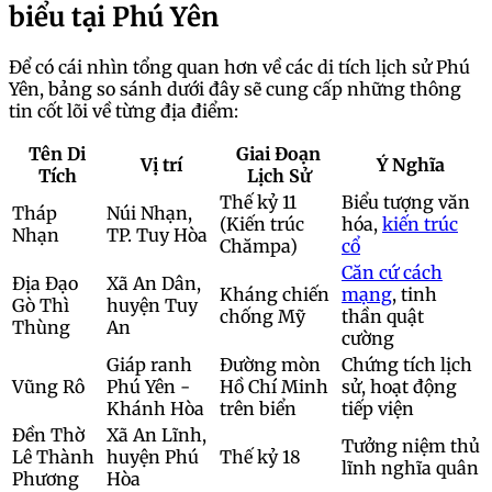
biểu tại Phú Yên
Để có cái nhìn tổng quan hơn về các di tích lịch sử Phú
Yên, bảng so sánh dưới đây sẽ cung cấp những thông
tin cốt lõi về từng địa điểm:
Tên Di
Giai Đoạn
Vị trí
Ý Nghĩa
Tích
Lịch Sử
Thế kỷ 11
Biểu tượng văn
Tháp
Núi Nhạn,
(Kiến trúc
hóa,
kiến trúc
Nhạn
TP. Tuy Hòa
Chămpa)
cổ
Căn cứ cách
Địa Đạo
Xã An Dân,
Kháng chiến
mạng
, tinh
Gò Thì
huyện Tuy
chống Mỹ
thần quật
Thùng
An
cường
Giáp ranh
Đường mòn
Chứng tích lịch
Vũng Rô
Phú Yên -
Hồ Chí Minh
sử, hoạt động
Khánh Hòa
trên biển
tiếp viện
Đền Thờ
Xã An Lĩnh,
Tưởng niệm thủ
Lê Thành
huyện Phú
Thế kỷ 18
lĩnh nghĩa quân
Phương
Hòa