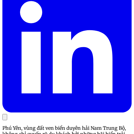
Phú Yên, vùng đất ven biển duyên hải Nam Trung Bộ,
không chỉ quyến rũ du khách bởi những bãi biển trải