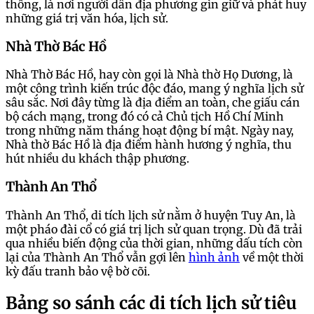
thống, là nơi người dân địa phương gìn giữ và phát huy
những giá trị văn hóa, lịch sử.
Nhà Thờ Bác Hồ
Nhà Thờ Bác Hồ, hay còn gọi là Nhà thờ Họ Dương, là
một công trình kiến trúc độc đáo, mang ý nghĩa lịch sử
sâu sắc. Nơi đây từng là địa điểm an toàn, che giấu cán
bộ cách mạng, trong đó có cả Chủ tịch Hồ Chí Minh
trong những năm tháng hoạt động bí mật. Ngày nay,
Nhà thờ Bác Hồ là địa điểm hành hương ý nghĩa, thu
hút nhiều du khách thập phương.
Thành An Thổ
Thành An Thổ, di tích lịch sử nằm ở huyện Tuy An, là
một pháo đài cổ có giá trị lịch sử quan trọng. Dù đã trải
qua nhiều biến động của thời gian, những dấu tích còn
lại của Thành An Thổ vẫn gợi lên
hình ảnh
về một thời
kỳ đấu tranh bảo vệ bờ cõi.
Bảng so sánh các di tích lịch sử tiêu