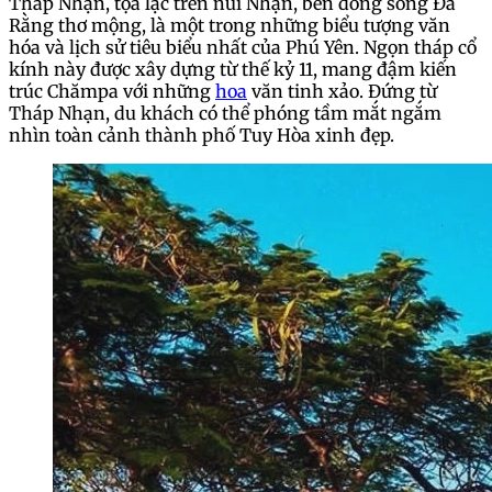
Tháp Nhạn, tọa lạc trên núi Nhạn, bên dòng sông Đà
Rằng thơ mộng, là một trong những biểu tượng văn
hóa và lịch sử tiêu biểu nhất của Phú Yên. Ngọn tháp cổ
kính này được xây dựng từ thế kỷ 11, mang đậm kiến
trúc Chămpa với những
hoa
văn tinh xảo. Đứng từ
Tháp Nhạn, du khách có thể phóng tầm mắt ngắm
nhìn toàn cảnh thành phố Tuy Hòa xinh đẹp.