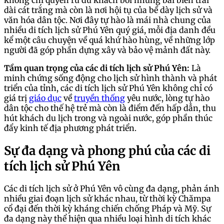
dài cát trắng mà còn là nơi hội tụ của bề dày lịch sử và
văn hóa dân tộc. Nơi đây tự hào là mái nhà chung của
nhiều di tích lịch sử Phú Yên quý giá, mỗi địa danh đều
kể một câu chuyện về quá khứ hào hùng, về những lớp
người đã góp phần dựng xây và bảo vệ mảnh đất này.
Tầm quan trọng của các di tích lịch sử Phú Yên:
Là
minh chứng sống động cho lịch sử hình thành và phát
triển của tỉnh, các di tích lịch sử Phú Yên không chỉ có
giá trị
giáo dục
về
truyền thống
yêu nước, lòng tự hào
dân tộc cho thế hệ trẻ mà còn là điểm đến hấp dẫn, thu
hút khách du lịch trong và ngoài nước, góp phần thúc
đẩy kinh tế địa phương phát triển.
Sự đa dạng và phong phú của các di
tích lịch sử Phú Yên
Các di tích lịch sử ở Phú Yên vô cùng đa dạng, phản ánh
nhiều giai đoạn lịch sử khác nhau, từ thời kỳ Chămpa
cổ đại đến thời kỳ kháng chiến chống Pháp và Mỹ. Sự
đa dạng này thể hiện qua nhiều loại hình di tích khác