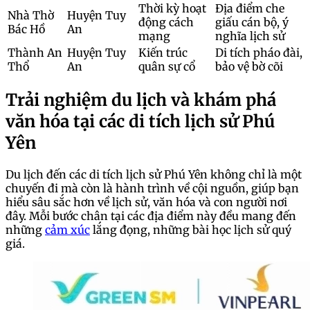
Thời kỳ hoạt
Địa điểm che
Nhà Thờ
Huyện Tuy
động cách
giấu cán bộ, ý
Bác Hồ
An
mạng
nghĩa lịch sử
Thành An
Huyện Tuy
Kiến trúc
Di tích pháo đài,
Thổ
An
quân sự cổ
bảo vệ bờ cõi
Trải nghiệm du lịch và khám phá
văn hóa tại các di tích lịch sử Phú
Yên
Du lịch đến các di tích lịch sử Phú Yên không chỉ là một
chuyến đi mà còn là hành trình về cội nguồn, giúp bạn
hiểu sâu sắc hơn về lịch sử, văn hóa và con người nơi
đây. Mỗi bước chân tại các địa điểm này đều mang đến
những
cảm xúc
lắng đọng, những bài học lịch sử quý
giá.