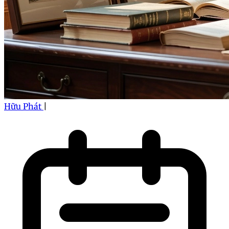
Hữu Phát
|