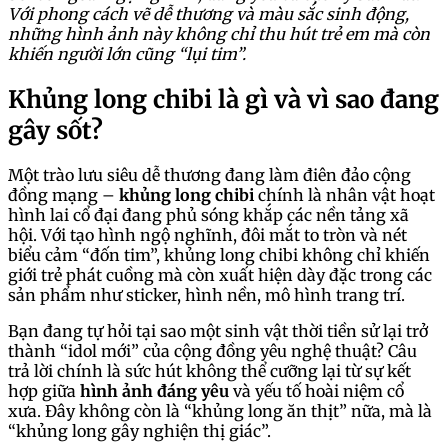
Với phong cách vẽ dễ thương và màu sắc sinh động,
những hình ảnh này không chỉ thu hút trẻ em mà còn
khiến người lớn cũng “lụi tim”.
Khủng long chibi là gì và vì sao đang
gây sốt?
Một trào lưu siêu dễ thương đang làm điên đảo cộng
đồng mạng –
khủng long chibi
chính là nhân vật hoạt
hình lai cổ đại đang phủ sóng khắp các nền tảng xã
hội. Với tạo hình ngộ nghĩnh, đôi mắt to tròn và nét
biểu cảm “đốn tim”, khủng long chibi không chỉ khiến
giới trẻ phát cuồng mà còn xuất hiện dày đặc trong các
sản phẩm như sticker, hình nền, mô hình trang trí.
Bạn đang tự hỏi tại sao một sinh vật thời tiền sử lại trở
thành “idol mới” của cộng đồng yêu nghệ thuật? Câu
trả lời chính là sức hút không thể cưỡng lại từ sự kết
hợp giữa
hình ảnh đáng yêu
và yếu tố hoài niệm cổ
xưa. Đây không còn là “khủng long ăn thịt” nữa, mà là
“khủng long gây nghiện thị giác”.