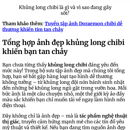
Khủng long chibi là gì và vì sao đang gây
sốt?
Tham khảo thêm:
Tuyển tập ảnh Doraemon chibi dễ
thương khiến tim tan chảy
Tổng hợp ảnh đẹp khủng long chibi
khiến bạn tan chảy
Bạn chưa từng thấy
khủng long chibi
đáng yêu đến
mức này! Trong bộ sưu tập ảnh đẹp mà chúng tôi tổng
hợp, bạn sẽ bắt gặp hàng loạt tạo hình dễ thương
không tưởng – từ khủng long đội nón bánh sinh nhật
đến những bé khủng long ngủ gật trong vườn hoa. Mỗi
bức ảnh là một câu chuyện nhỏ, một thế giới kỳ ảo đầy
màu sắc khiến bạn chỉ muốn tải về ngay làm hình nền
điện thoại.
Đây không chỉ là ảnh đẹp – mà là
tác phẩm nghệ thuật
thị giác
, truyền cảm hứng mạnh mẽ cho các tín đồ yêu
mỹ thuật và thiết kế. Nếu bạn đang tìm nguồn ảnh đẹp