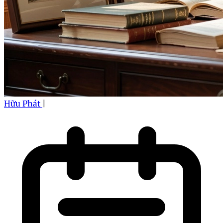
Hữu Phát
|