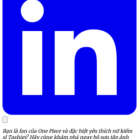
Bạn là fan của One Piece và đặc biệt yêu thích nữ kiếm
sĩ Tashigi? Hãy cùng khám phá ngay bộ sưu tập ảnh