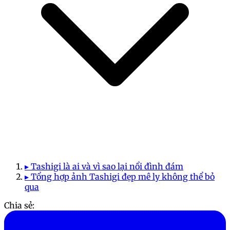
▸ Tashigi là ai và vì sao lại nổi đình đám
▸ Tổng hợp ảnh Tashigi đẹp mê ly không thể bỏ
qua
Chia sẻ: