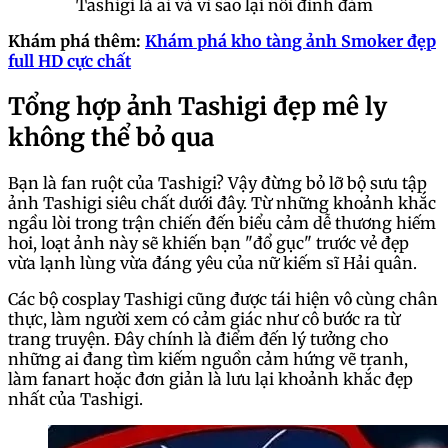
Tashigi là ai và vì sao lại nổi đình đám
Khám phá thêm:
Khám phá kho tàng ảnh Smoker đẹp
full HD cực chất
Tổng hợp ảnh Tashigi đẹp mê ly
không thể bỏ qua
Bạn là fan ruột của Tashigi? Vậy đừng bỏ lỡ bộ sưu tập
ảnh Tashigi siêu chất dưới đây. Từ những khoảnh khắc
ngầu lòi trong trận chiến đến biểu cảm dễ thương hiếm
hoi, loạt ảnh này sẽ khiến bạn "đổ gục" trước vẻ đẹp
vừa lạnh lùng vừa đáng yêu của nữ kiếm sĩ Hải quân.
Các bộ cosplay Tashigi cũng được tái hiện vô cùng chân
thực, làm người xem có cảm giác như cô bước ra từ
trang truyện. Đây chính là điểm đến lý tưởng cho
những ai đang tìm kiếm nguồn cảm hứng vẽ tranh,
làm fanart hoặc đơn giản là lưu lại khoảnh khắc đẹp
nhất của Tashigi.