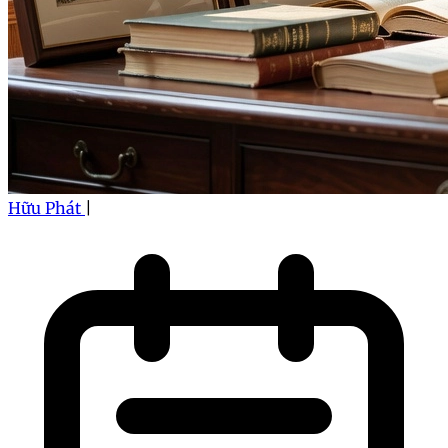
Hữu Phát
|