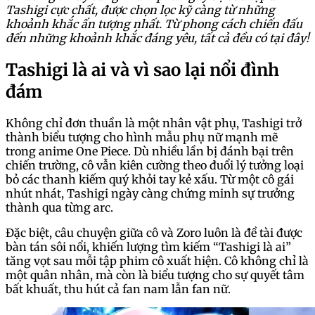
Tashigi cực chất, được chọn lọc kỹ càng từ những
khoảnh khắc ấn tượng nhất. Từ phong cách chiến đấu
đến những khoảnh khắc đáng yêu, tất cả đều có tại đây!
Tashigi là ai và vì sao lại nổi đình
đám
Không chỉ đơn thuần là một nhân vật phụ, Tashigi trở
thành biểu tượng cho hình mẫu phụ nữ mạnh mẽ
trong anime One Piece. Dù nhiều lần bị đánh bại trên
chiến trường, cô vẫn kiên cường theo đuổi lý tưởng loại
bỏ các thanh kiếm quý khỏi tay kẻ xấu. Từ một cô gái
nhút nhát, Tashigi ngày càng chứng minh sự trưởng
thành qua từng arc.
Đặc biệt, câu chuyện giữa cô và Zoro luôn là đề tài được
bàn tán sôi nổi, khiến lượng tìm kiếm “Tashigi là ai”
tăng vọt sau mỗi tập phim cô xuất hiện. Cô không chỉ là
một quân nhân, mà còn là biểu tượng cho sự quyết tâm
bất khuất, thu hút cả fan nam lẫn fan nữ.