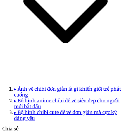
▸ Ảnh vẽ chibi đơn giản là gì khiến giới trẻ phát
cuồng
▸ Bộ hình anime chibi dễ vẽ siêu đẹp cho người
mới bắt đầu
▸ Bộ hình chibi cute dễ vẽ đơn giản mà cực kỳ
đáng yêu
Chia sẻ: