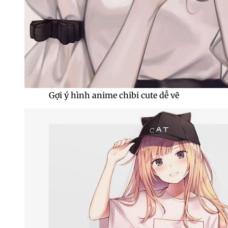
Gợi ý hình anime chibi cute dễ vẽ