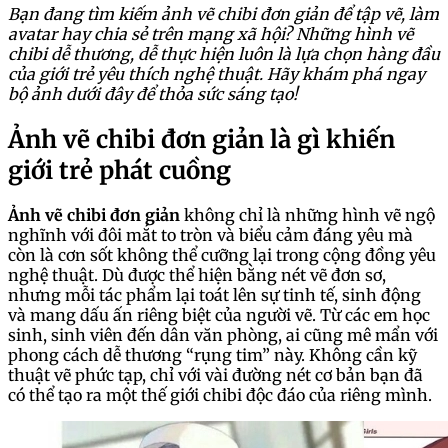
Bạn đang tìm kiếm ảnh vẽ chibi đơn giản để tập vẽ, làm
avatar hay chia sẻ trên mạng xã hội? Những hình vẽ
chibi dễ thương, dễ thực hiện luôn là lựa chọn hàng đầu
của giới trẻ yêu thích nghệ thuật. Hãy khám phá ngay
bộ ảnh dưới đây để thỏa sức sáng tạo!
Ảnh vẽ chibi đơn giản là gì khiến
giới trẻ phát cuồng
Ảnh vẽ chibi đơn giản
không chỉ là những hình vẽ ngộ
nghĩnh với đôi mắt to tròn và biểu cảm đáng yêu mà
còn là cơn sốt không thể cưỡng lại trong cộng đồng yêu
nghệ thuật. Dù được thể hiện bằng nét vẽ đơn sơ,
nhưng mỗi tác phẩm lại toát lên sự tinh tế, sinh động
và mang dấu ấn riêng biệt của người vẽ. Từ các em học
sinh, sinh viên đến dân văn phòng, ai cũng mê mẩn với
phong cách dễ thương “rụng tim” này. Không cần kỹ
thuật vẽ phức tạp, chỉ với vài đường nét cơ bản bạn đã
có thể tạo ra một thế giới chibi độc đáo của riêng mình.