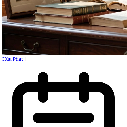
Hữu Phát
|