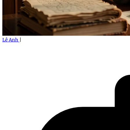
Lê Anh
|