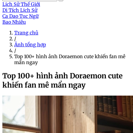
Lịch Sử Thế Giới
Di Tích Lịch Sử
Ca Dao Tục Ngữ
Bao Nhiêu
Trang chủ
/
Ảnh tổng hợp
/
Top 100+ hình ảnh Doraemon cute khiến fan mê
mẩn ngay
Top 100+ hình ảnh Doraemon cute
khiến fan mê mẩn ngay