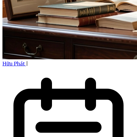
Hữu Phát
|