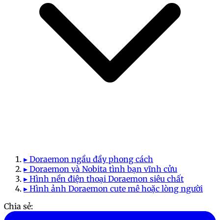
▸ Doraemon ngầu đầy phong cách
▸ Doraemon và Nobita tình bạn vĩnh cửu
▸ Hình nền điện thoại Doraemon siêu chất
▸ Hình ảnh Doraemon cute mê hoặc lòng người
Chia sẻ: